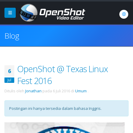
Blog
OpenShot @ Texas Linux
6
Fest 2016
Jul
Ditulis oleh
Jonathan
pada
6 Juli 2016
di
Umum
.
Postingan ini hanya tersedia dalam bahasa Inggris.