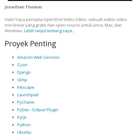
Jonathan Thomas
Halo! Saya pencipta OpenShot Video Editor, sebuah editor video
non-linear yang gratis dan open-source untuk Linux, Mac, dan
Windows.
Lebih lanjut tentang saya...
Proyek Penting
Amazon Web Services
CLion
Django
Gimp
Inkscape
Launchpad
PyCharm
PyDev - Eclipse Plugin
PyQt
Python
Ubuntu