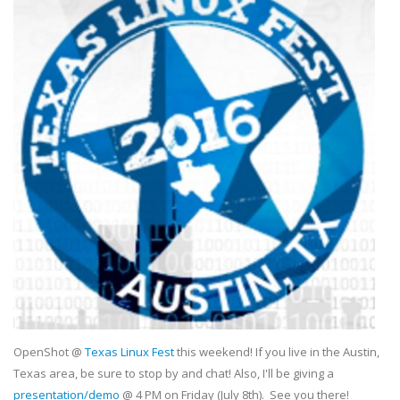
OpenShot @
Texas Linux Fest
this weekend! If you live in the Austin,
Texas area, be sure to stop by and chat! Also, I'll be giving a
presentation/demo
@ 4 PM on Friday (July 8th). See you there!