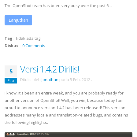
The OpenShot team has been very busy over the past 6 ...
Lanjutkan
Tag
:
Tidak ada tag
Diskusi
:
0 Comments
Versi 1.4.2 Dirilis!
5
Ditulis oleh
Jonathan
pada
5 Feb. 2012
.
Feb
I know, it's been an entire week, and you are probably ready for
another version of OpenShot! Well, you win, because today I am
proud to announce version 1.4.2 has been released! This version
addresses many locale and translation-related bugs, and contains
the following highlights: