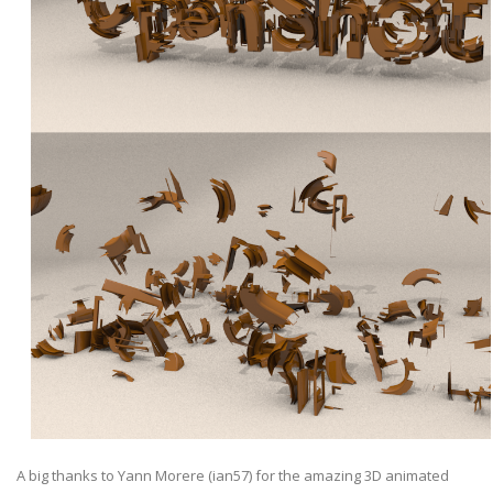
A big thanks to Yann Morere (ian57) for the amazing 3D animated