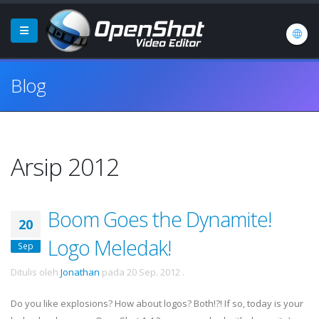
Blog
Arsip 2012
Boom Goes the Dynamite!
20
Logo Meledak!
Sep
Ditulis oleh
Jonathan
pada
20 Sep. 2012
.
Do you like explosions? How about logos? Both!?! If so, today is your