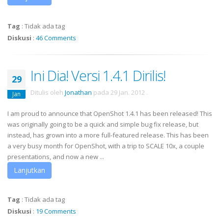
Tag
:
Tidak ada tag
Diskusi
:
46 Comments
Ini Dia! Versi 1.4.1 Dirilis!
29
Ditulis oleh
Jonathan
pada
29 Jan. 2012
.
Jan
I am proud to announce that OpenShot 1.4.1 has been released! This
was originally going to be a quick and simple bug fix release, but
instead, has grown into a more full-featured release. This has been
a very busy month for OpenShot, with a trip to SCALE 10x, a couple
presentations, and now a new ...
Lanjutkan
Tag
:
Tidak ada tag
Diskusi
:
19 Comments