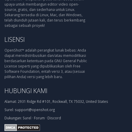
upaya untuk membangun editor video open-
source, gratis, dan sederhana untuk Linux.
Sekarang tersedia di Linux, Mac, dan Windows,
telah diunduh jutaan kali, dan terus berkembang
sebagai sebuah proyek!
LISENSI
OpenShot™ adalah perangkat lunak bebas: Anda
dapat meredistribusikan dan/atau memodifikasi
berdasarkan ketentuan pada GNU General Public
License seperti yang dipublikasikan oleh Free
Software Foundation, entah versi 3, atau (sesuai
pilihan Anda) versi yang lebih baru.
HUBUNGI KAMI
Alamat:
2931 Ridge Rd #101, Rockwall, TX 75032, United States
Surel:
support@openshot.org
Dukungan:
Surel
·
Forum
·
Discord