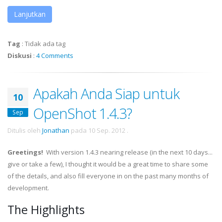
Lanjutkan
Tag
:
Tidak ada tag
Diskusi
:
4 Comments
Apakah Anda Siap untuk
10
OpenShot 1.4.3?
Sep
Ditulis oleh
Jonathan
pada
10 Sep. 2012
.
Greetings!
With version 1.4.3 nearing release (in the next 10 days...
give or take a few), I thought it would be a great time to share some
of the details, and also fill everyone in on the past many months of
development.
The Highlights