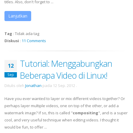
titles. Also, don't forget to ...
Lanjutkan
Tag
:
Tidak ada tag
Diskusi
:
11 Comments
Tutorial: Menggabungkan
12
Beberapa Video di Linux!
Sep
Ditulis oleh
Jonathan
pada
12 Sep. 2012
.
Have you ever wanted to layer or mix different videos together? Or
perhaps layer multiple videos, one on top of the other, or add a
watermark image? If so, this is called "
compositing
", and is a super
cool, and very useful technique when editing videos. I thought it
would be fun, to offer ...