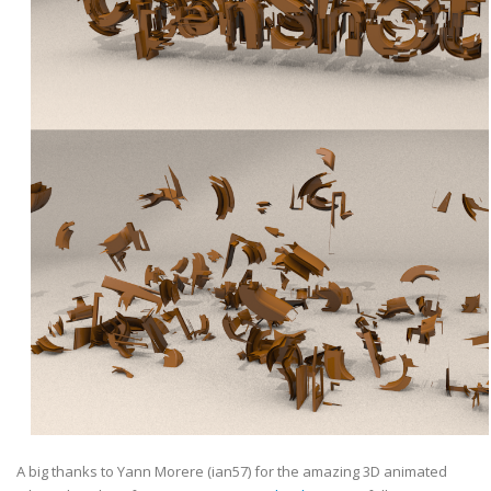
A big thanks to Yann Morere (ian57) for the amazing 3D animated