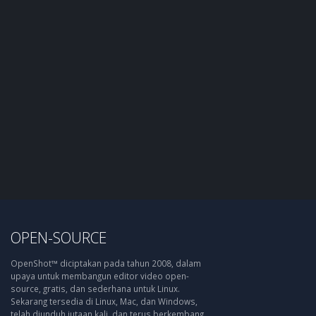
OPEN-SOURCE
OpenShot™ diciptakan pada tahun 2008, dalam
upaya untuk membangun editor video open-
source, gratis, dan sederhana untuk Linux.
Sekarang tersedia di Linux, Mac, dan Windows,
telah diunduh jutaan kali, dan terus berkembang