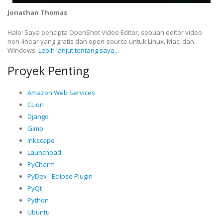
Jonathan Thomas
Halo! Saya pencipta OpenShot Video Editor, sebuah editor video
non-linear yang gratis dan open-source untuk Linux, Mac, dan
Windows.
Lebih lanjut tentang saya...
Proyek Penting
Amazon Web Services
CLion
Django
Gimp
Inkscape
Launchpad
PyCharm
PyDev - Eclipse Plugin
PyQt
Python
Ubuntu