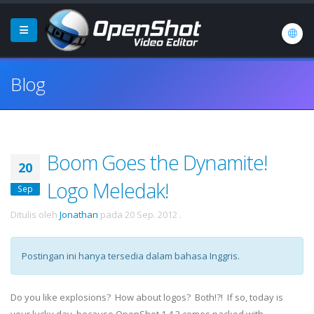
Blog
Boom Goes the Dynamite!
20
Logo Meledak!
Sep
Ditulis oleh
Jonathan
pada
20 Sep. 2012
.
Postingan ini hanya tersedia dalam bahasa Inggris.
Do you like explosions? How about logos? Both!?! If so, today is