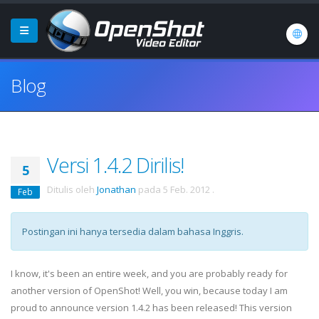
Blog
Versi 1.4.2 Dirilis!
5
Ditulis oleh
Jonathan
pada
5 Feb. 2012
.
Feb
Postingan ini hanya tersedia dalam bahasa Inggris.
I know, it's been an entire week, and you are probably ready for
another version of OpenShot! Well, you win, because today I am
proud to announce version 1.4.2 has been released! This version