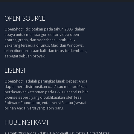
OPEN-SOURCE
OpenShot™ diciptakan pada tahun 2008, dalam
upaya untuk membangun editor video open-
source, gratis, dan sederhana untuk Linux.
Sekarang tersedia di Linux, Mac, dan Windows,
telah diunduh jutaan kali, dan terus berkembang
sebagai sebuah proyek!
LISENSI
OpenShot™ adalah perangkat lunak bebas: Anda
dapat meredistribusikan dan/atau memodifikasi
berdasarkan ketentuan pada GNU General Public
License seperti yang dipublikasikan oleh Free
Software Foundation, entah versi 3, atau (sesuai
pilihan Anda) versi yang lebih baru.
HUBUNGI KAMI
Alamat:
2931 Ridge Rd #101, Rockwall, TX 75032, United States