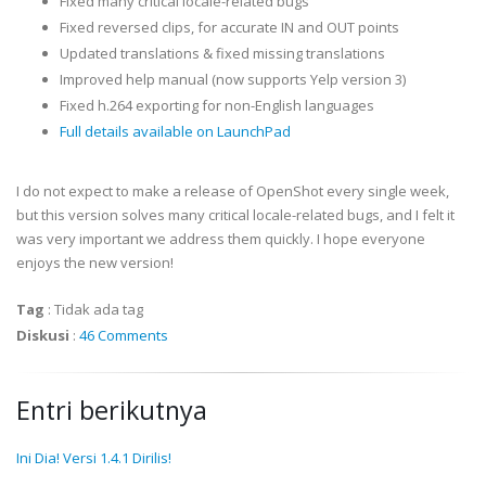
Fixed many critical locale-related bugs
Fixed reversed clips, for accurate IN and OUT points
Updated translations & fixed missing translations
Improved help manual (now supports Yelp version 3)
Fixed h.264 exporting for non-English languages
Full details available on LaunchPad
I do not expect to make a release of OpenShot every single week,
but this version solves many critical locale-related bugs, and I felt it
was very important we address them quickly. I hope everyone
enjoys the new version!
Tag
:
Tidak ada tag
Diskusi
:
46 Comments
Entri berikutnya
Ini Dia! Versi 1.4.1 Dirilis!