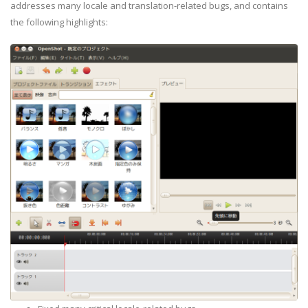
addresses many locale and translation-related bugs, and contains
the following highlights: