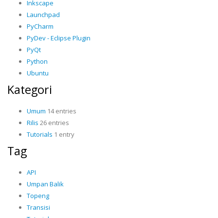
Inkscape
Launchpad
PyCharm
PyDev - Eclipse Plugin
PyQt
Python
Ubuntu
Kategori
Umum
14 entries
Rilis
26 entries
Tutorials
1 entry
Tag
API
Umpan Balik
Topeng
Transisi