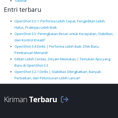
Tutorial
Entri terbaru
OpenShot 3.5.1: Performa Lebih Cepat, Pengeditan Lebih
Halus, Pratinjau Lebih Baik
OpenShot 3.5: Peningkatan Besar untuk Kecepatan, Stabilitas,
dan Kontrol Kreatif
OpenShot 3.4 Dirilis | Performa Lebih Baik, Efek Baru,
Pembaruan Menarik!
Editan Lebih Cerdas, Desain Memukau | Temukan Apa yang
Baru di OpenShot 3.3
OpenShot 3.2.1 Dirilis | Stabilitas Ditingkatkan, Banyak
Perbaikan, dan Peluncuran Lebih Lancar!
Kiriman
Terbaru