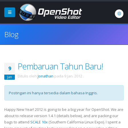
Blog
Pembaruan Tahun Baru!
9
Ditulis oleh
Jonathan
pada
9 Jan. 2012
.
Jan
Postingan ini hanya tersedia dalam bahasa Inggris.
Happy New Year! 2012 is going to be a big year for OpenShot. We are
about to release version 1.4.1 (details below), and are packing our
bags to attend
SCALE 10x
(Southern California Linux Expo). I spent a