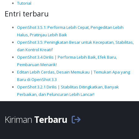
Tutorial
Entri terbaru
OpenShot 3.5.1: Performa Lebih Cepat, Pengeditan Lebih
Halus, Pratinjau Lebih Baik
OpenShot 3.5: Peningkatan Besar untuk Kecepatan, Stabilitas,
dan Kontrol Kreatif
OpenShot 3.4 Dirilis | Performa Lebih Baik, Efek Baru,
Pembaruan Menarik!
Editan Lebih Cerdas, Desain Memukau | Temukan Apa yang
Baru di OpenShot 3.3
OpenShot 3.2.1 Dirilis | Stabilitas Ditingkatkan, Banyak
Perbaikan, dan Peluncuran Lebih Lancar!
Kiriman
Terbaru