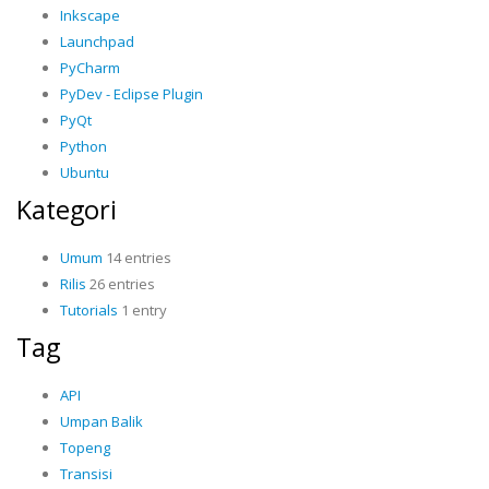
Inkscape
Launchpad
PyCharm
PyDev - Eclipse Plugin
PyQt
Python
Ubuntu
Kategori
Umum
14 entries
Rilis
26 entries
Tutorials
1 entry
Tag
API
Umpan Balik
Topeng
Transisi