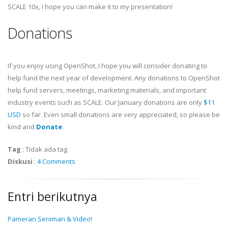
SCALE 10x, I hope you can make it to my presentation!
Donations
If you enjoy using OpenShot, I hope you will consider donating to
help fund the next year of development. Any donations to OpenShot
help fund servers, meetings, marketing materials, and important
industry events such as SCALE. Our January donations are only
$11
USD
so far. Even small donations are very appreciated, so please be
kind and
Donate
.
Tag
:
Tidak ada tag
Diskusi
:
4 Comments
Entri berikutnya
Pameran Seniman & Video!