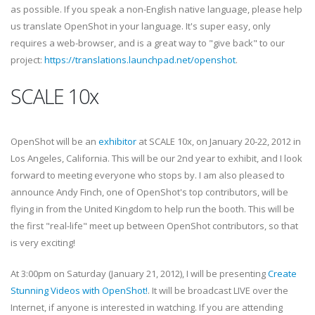
as possible. If you speak a non-English native language, please help
us translate OpenShot in your language. It's super easy, only
requires a web-browser, and is a great way to "give back" to our
project:
https://translations.launchpad.net/openshot
.
SCALE 10x
OpenShot will be an
exhibitor
at SCALE 10x, on January 20-22, 2012 in
Los Angeles, California. This will be our 2nd year to exhibit, and I look
forward to meeting everyone who stops by. I am also pleased to
announce Andy Finch, one of OpenShot's top contributors, will be
flying in from the United Kingdom to help run the booth. This will be
the first "real-life" meet up between OpenShot contributors, so that
is very exciting!
At 3:00pm on Saturday (January 21, 2012), I will be presenting
Create
Stunning Videos with OpenShot!
. It will be broadcast LIVE over the
Internet, if anyone is interested in watching. If you are attending