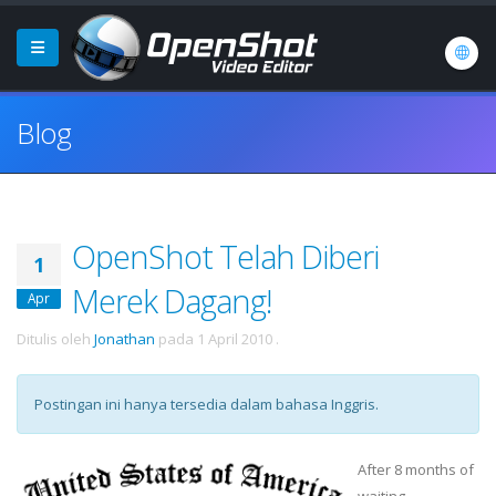
Blog
OpenShot Telah Diberi
1
Merek Dagang!
Apr
Ditulis oleh
Jonathan
pada
1 April 2010
.
Postingan ini hanya tersedia dalam bahasa Inggris.
After 8 months of