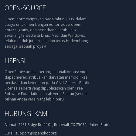
OPEN-SOURCE
OpenShot™ diciptakan pada tahun 2008, dalam
upaya untuk membangun editor video open-
source, gratis, dan sederhana untuk Linux.
Sekarang tersedia di Linux, Mac, dan Windows,
telah diunduh jutaan kali, dan terus berkembang
sebagai sebuah proyek!
LISENSI
OpenShot™ adalah perangkat lunak bebas: Anda
dapat meredistribusikan dan/atau memodifikasi
berdasarkan ketentuan pada GNU General Public
License seperti yang dipublikasikan oleh Free
Software Foundation, entah versi 3, atau (sesuai
pilihan Anda) versi yang lebih baru.
HUBUNGI KAMI
Alamat:
2931 Ridge Rd #101, Rockwall, TX 75032, United States
Surel:
support@openshot.org