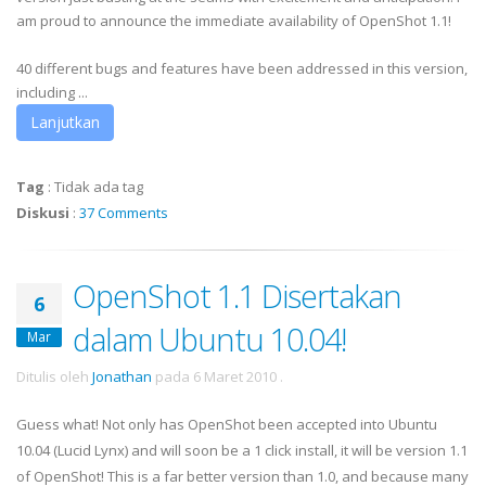
am proud to announce the immediate availability of OpenShot 1.1!
40 different bugs and features have been addressed in this version,
including ...
Lanjutkan
Tag
:
Tidak ada tag
Diskusi
:
37 Comments
OpenShot 1.1 Disertakan
6
dalam Ubuntu 10.04!
Mar
Ditulis oleh
Jonathan
pada
6 Maret 2010
.
Guess what! Not only has OpenShot been accepted into Ubuntu
10.04 (Lucid Lynx) and will soon be a 1 click install, it will be version 1.1
of OpenShot! This is a far better version than 1.0, and because many