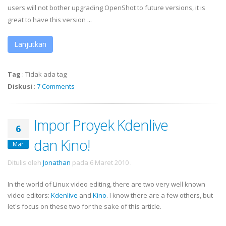
users will not bother upgrading OpenShot to future versions, it is
great to have this version ...
Lanjutkan
Tag
:
Tidak ada tag
Diskusi
:
7 Comments
Impor Proyek Kdenlive
6
dan Kino!
Mar
Ditulis oleh
Jonathan
pada
6 Maret 2010
.
In the world of Linux video editing, there are two very well known
video editors:
Kdenlive
and
Kino
. I know there are a few others, but
let's focus on these two for the sake of this article.