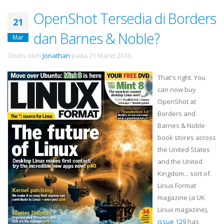
OpenShot Tersedia di Borders
21
dan Barnes & Noble?
Mar
Ditulis oleh
Jonathan
pada
21 Maret 2010
.
That's right. You
can now buy
OpenShot
at
Borders and
Barnes & Noble
book stores across
the United States
and the United
Kingdom... sort of.
Linux Format
magazine (a UK
Linux magazine),
issue 129
has