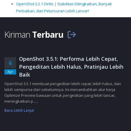
OpenShot 3.2.1 Dirilis | Stabilitas Ditingkatkan, Banyak
Perbaikan, dan Peluncuran Lebih Lancar!
Kiriman
Terbaru
OpenShot 3.5.1: Performa Lebih Cepat,
6
Pengeditan Lebih Halus, Pratinjau Lebih
Apr
Baik
OpenShot 3.5.1 membuat pengeditan lebih cepat, lebih halus, dan
lebih sempurna dari sebelumnya. Ini menambahkan alur kerja
Optimize Preview bawaan untuk pengeditan yang lebih lancar,
meningkatkan p......
Baca Lebih Lanjut