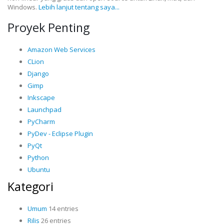
Windows.
Lebih lanjut tentang saya...
Proyek Penting
Amazon Web Services
CLion
Django
Gimp
Inkscape
Launchpad
PyCharm
PyDev - Eclipse Plugin
PyQt
Python
Ubuntu
Kategori
Umum
14 entries
Rilis
26 entries