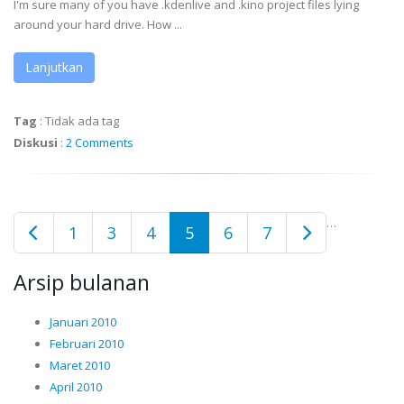
I'm sure many of you have .kdenlive and .kino project files lying
around your hard drive. How ...
Lanjutkan
Tag
:
Tidak ada tag
Diskusi
:
2 Comments
…
1
3
4
5
6
7
Arsip bulanan
Januari 2010
Februari 2010
Maret 2010
April 2010