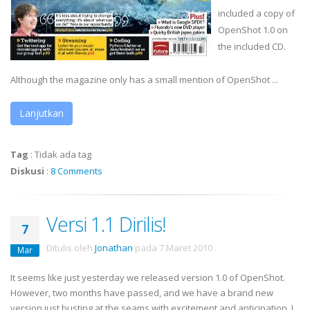
included a copy of
OpenShot
1.0 on
the included CD.
Although the magazine only has a small mention of
OpenShot
...
Lanjutkan
Tag
:
Tidak ada tag
Diskusi
:
8 Comments
Versi 1.1 Dirilis!
7
Ditulis oleh
Jonathan
pada
7 Maret 2010
.
Mar
It seems like just yesterday we released version 1.0 of OpenShot.
However, two months have passed, and we have a brand new
version just busting at the seams with excitement and anticipation. I