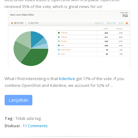
received 35% of the vote, which is great news for us!
What I find interesting is that
Kdenlive
got 17% of the vote. If you
combine OpenShot and Kdenlive, we account for 52% of ...
Lanjutkan
Tag
:
Tidak ada tag
Diskusi
:
11 Comments