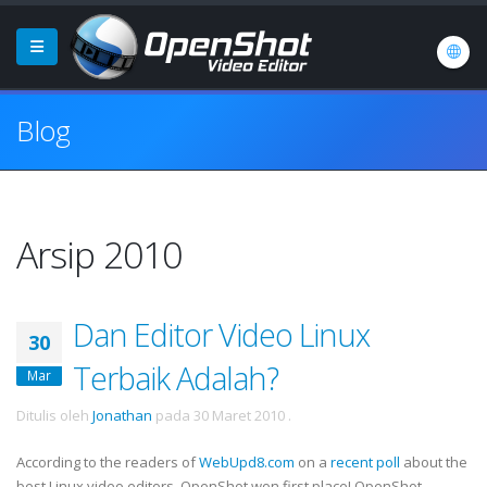
Blog
Arsip 2010
Dan Editor Video Linux
30
Terbaik Adalah?
Mar
Ditulis oleh
Jonathan
pada
30 Maret 2010
.
According to the readers of
WebUpd8.com
on a
recent poll
about the
best Linux video editors, OpenShot won first place! OpenShot