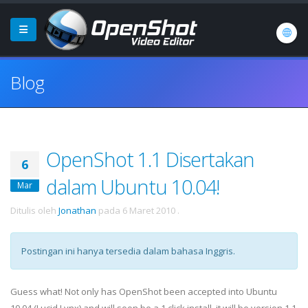
Blog
OpenShot 1.1 Disertakan
6
dalam Ubuntu 10.04!
Mar
Ditulis oleh
Jonathan
pada
6 Maret 2010
.
Postingan ini hanya tersedia dalam bahasa Inggris.
Guess what! Not only has OpenShot been accepted into Ubuntu