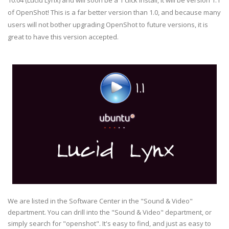
10.04 (Lucid Lynx) and will soon be a 1 click install, it will be version 1.1
of OpenShot! This is a far better version than 1.0, and because many
users will not bother upgrading OpenShot to future versions, it is
great to have this version accepted.
We are listed in the Software Center in the "Sound & Video"
department. You can drill into the "Sound & Video" department, or
simply search for "openshot". It's easy to find, and just as easy to