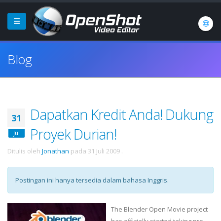
Blog
Dapatkan Kredit Anda! Dukung
31
Proyek Durian!
Jul
Ditulis oleh
Jonathan
pada
31 Juli 2009
.
Postingan ini hanya tersedia dalam bahasa Inggris.
The Blender Open Movie project