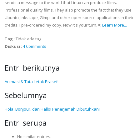
sends a message to the world that Linux can produce films.
Professional quality films. They also promote the fact that they use
Ubuntu, Inkscape, Gimp, and other open-source applications in their
credits. I pre-ordered my copy. Now it's your turn. =)
Learn More...
Tag
:
Tidak ada tag
Diskusi
:
4 Comments
Entri berikutnya
Animasi & Tata Letak Praset!
Sebelumnya
Hola, Bonjour, dan Hallo! Penerjemah Dibutuhkan!
Entri serupa
No similar entries.