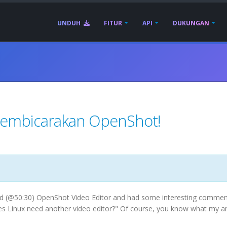
UNDUH
FITUR
API
DUKUNGAN
embicarakan OpenShot!
 (@50:30) OpenShot Video Editor and had some interesting commen
es Linux need another video editor?" Of course, you know what my 