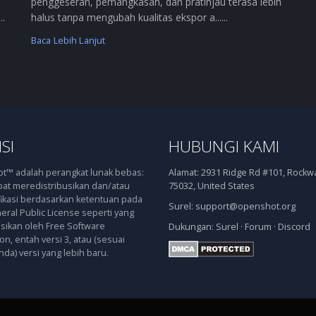
penggeseran, pemangkasan, dan pratinjau terasa lebih
..
halus tanpa mengubah kualitas ekspor a......
Baca Lebih Lanjut
SI
HUBUNGI KAMI
™ adalah perangkat lunak bebas:
Alamat:
2931 Ridge Rd #101, Rockwal
at meredistribusikan dan/atau
75032, United States
kasi berdasarkan ketentuan pada
Surel:
support@openshot.org
ral Public License seperti yang
asikan oleh Free Software
Dukungan:
Surel
·
Forum
·
Discord
n, entah versi 3, atau (sesuai
nda) versi yang lebih baru.