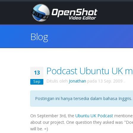
Blog
Podcast Ubuntu UK m
13
Ditulis oleh
Jonathan
pada
13 Sep. 2009
.
Sep
Postingan ini hanya tersedia dalam bahasa Inggris.
On September 3rd, the
Ubuntu UK Podcast
mentioned
about our project. One question they asked was "Do
will be. =)