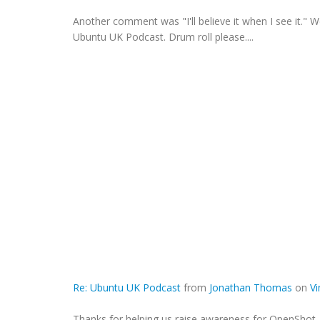
Another comment was "I'll believe it when I see it." Wel
Ubuntu UK Podcast. Drum roll please....
Re: Ubuntu UK Podcast
from
Jonathan Thomas
on
V
Thanks for helping us raise awareness for OpenShot, 