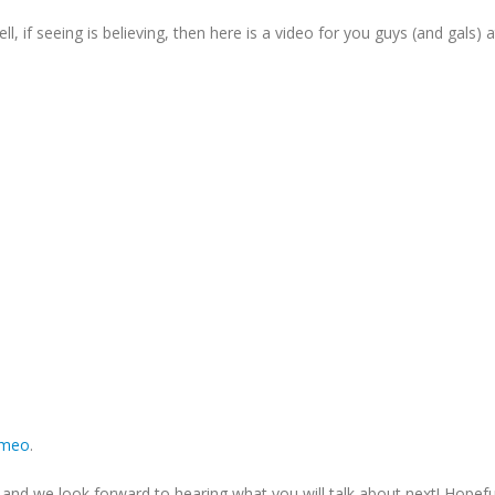
l, if seeing is believing, then here is a video for you guys (and gals) a
imeo
.
and we look forward to hearing what you will talk about next! Hopefu