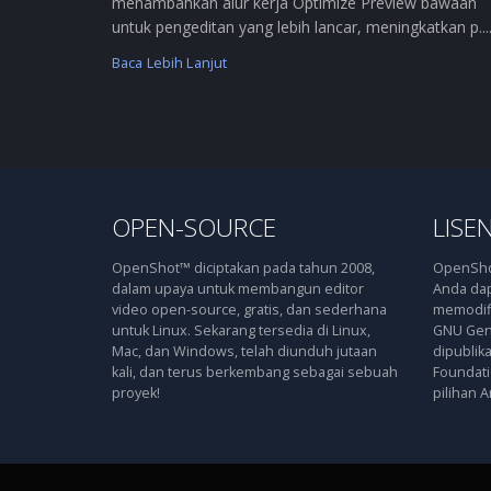
menambahkan alur kerja Optimize Preview bawaan
untuk pengeditan yang lebih lancar, meningkatkan p....
Baca Lebih Lanjut
OPEN-SOURCE
LISEN
OpenShot™ diciptakan pada tahun 2008,
OpenShot
dalam upaya untuk membangun editor
Anda dap
video open-source, gratis, dan sederhana
memodifi
untuk Linux. Sekarang tersedia di Linux,
GNU Gene
Mac, dan Windows, telah diunduh jutaan
dipublik
kali, dan terus berkembang sebagai sebuah
Foundatio
proyek!
pilihan A