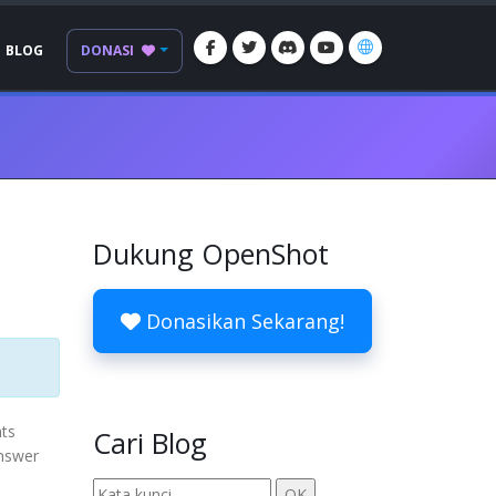
BLOG
DONASI
Dukung OpenShot
Donasikan Sekarang!
ts
Cari Blog
answer