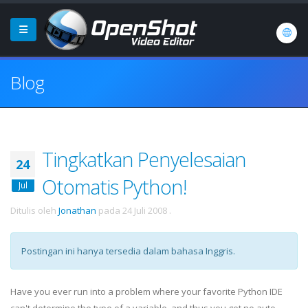
Blog
Tingkatkan Penyelesaian
24
Otomatis Python!
Jul
Ditulis oleh
Jonathan
pada
24 Juli 2008
.
Postingan ini hanya tersedia dalam bahasa Inggris.
Have you ever run into a problem where your favorite Python
IDE