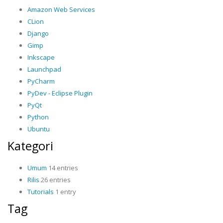
Amazon Web Services
CLion
Django
Gimp
Inkscape
Launchpad
PyCharm
PyDev - Eclipse Plugin
PyQt
Python
Ubuntu
Kategori
Umum
14 entries
Rilis
26 entries
Tutorials
1 entry
Tag