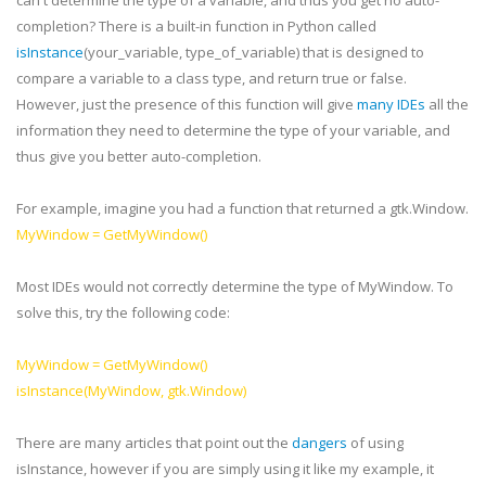
can't determine the type of a variable, and thus you get no auto-
completion? There is a built-in function in Python called
isInstance
(your_variable, type_of_variable) that is designed to
compare a variable to a class type, and return true or false.
However, just the presence of this function will give
many
IDEs
all the
information they need to determine the type of your variable, and
thus give you better auto-completion.
For example, imagine you had a function that returned a
gtk
.Window.
MyWindow
=
GetMyWindow
()
Most
IDEs
would not correctly determine the type of
MyWindow
. To
solve this, try the following code:
MyWindow
=
GetMyWindow
()
isInstance
(
MyWindow
,
gtk
.Window)
There are many articles that point out the
dangers
of using
isInstance
, however if you are simply using it like my example, it