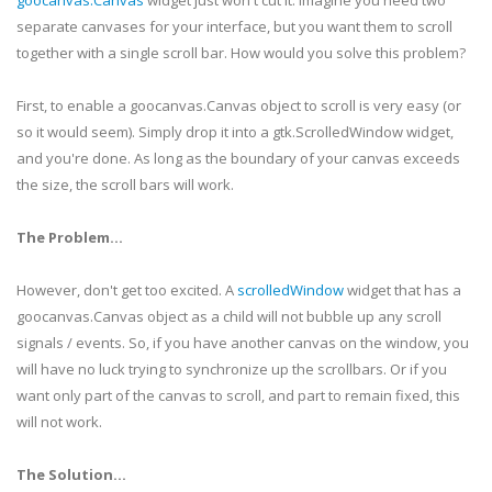
goocanvas
.Canvas
widget just won't cut it. Imagine you need two
separate canvases for your interface, but you want them to scroll
together with a single scroll bar. How would you solve this problem?
First, to enable a
goocanvas
.Canvas object to scroll is very easy (or
so it would seem). Simply drop it into a
gtk
.
ScrolledWindow
widget,
and you're done. As long as the
boundary
of your canvas exceeds
the size, the
scroll bars
will work.
The Problem...
However, don't get too excited. A
scrolledWindow
widget that has a
goocanvas
.Canvas object as a child will not bubble up any scroll
signals / events. So, if you have another canvas on the window, you
will have no luck trying to synchronize up the
scrollbars
. Or if you
want only part of the canvas to scroll, and part to remain fixed, this
will not work.
The Solution...