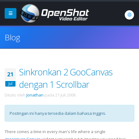
Blog
Sinkronkan 2 GooCanvas
21
dengan 1 Scrollbar
Jul
Ditulis oleh
Jonathan
pada
21 Juli 2008
.
Postingan ini hanya tersedia dalam bahasa Inggris.
There comes a time in every man's life where a single