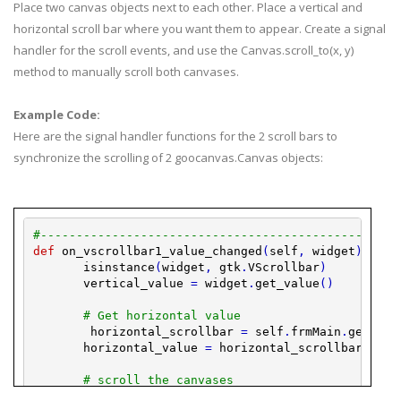
Place two canvas objects next to each other. Place a vertical and
horizontal
scroll bar
where you want them to appear. Create a signal
handler for the scroll events, and use the Canvas.scroll_to(x, y)
method to
manually
scroll both canvases.
Example Code:
Here are the signal handler functions for the 2
scroll bars
to
synchronize the scrolling of 2
goocanvas
.Canvas objects:
#--------------------------------------------------
def
on_vscrollbar1_value_changed
(
self
,
widget
)
:
isinstance
(
widget
,
gtk
.
VScrollbar
)
vertical_value
=
widget
.
get_value
(
)
# Get horizontal value
horizontal_scrollbar
=
self
.
frmMain
.
get_wid
horizontal_value
=
horizontal_scrollbar
.
get_
# scroll the canvases
self
.
MyCanvas
.
scroll_to
(
horizontal_value
,
v