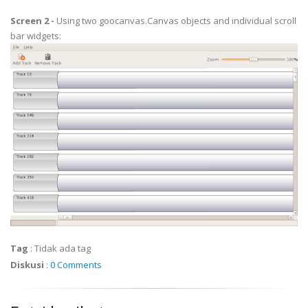
Screen 2 -
Using two
goocanvas
.Canvas objects and individual
scroll
bar
widgets:
Tag
:
Tidak ada tag
Diskusi
:
0 Comments