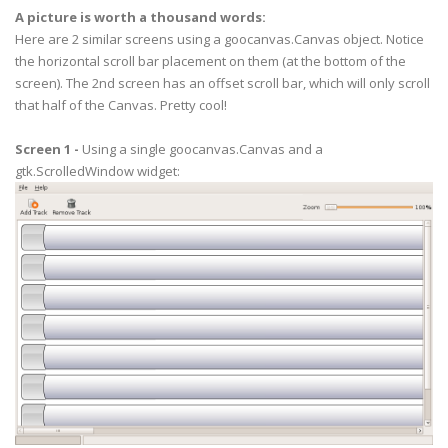
self
.
MyCanvas_Left
.
scroll_to
(
horizontal_valu
A picture is worth a thousand words:
Here are 2 similar screens using a
goocanvas
.Canvas object. Notice
#--------------------------------------------------
the horizontal
scroll bar
placement on them (at the bottom of the
def
on_hscrollbar1_value_changed
(
self
,
widget
)
:
screen). The 2
nd
screen has an offset
scroll bar
, which will only scroll
isinstance
(
widget
,
gtk
.
HScrollbar
)
horizontal_value
=
widget
.
get_value
(
)
that half of the Canvas. Pretty cool!
# Get vertical value
Screen 1 -
Using a single
goocanvas
.Canvas and a
vertical_scrollbar
=
self
.
frmMain
.
get_widge
gtk
.
ScrolledWindow
widget:
vertical_value
=
vertical_scrollbar
.
get_valu
# scroll the canvases
self
.
MyCanvas
.
scroll_to
(
horizontal_value
,
v