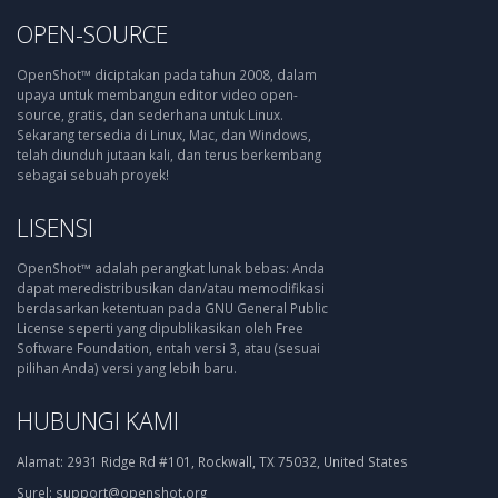
OPEN-SOURCE
OpenShot™ diciptakan pada tahun 2008, dalam
upaya untuk membangun editor video open-
source, gratis, dan sederhana untuk Linux.
Sekarang tersedia di Linux, Mac, dan Windows,
telah diunduh jutaan kali, dan terus berkembang
sebagai sebuah proyek!
LISENSI
OpenShot™ adalah perangkat lunak bebas: Anda
dapat meredistribusikan dan/atau memodifikasi
berdasarkan ketentuan pada GNU General Public
License seperti yang dipublikasikan oleh Free
Software Foundation, entah versi 3, atau (sesuai
pilihan Anda) versi yang lebih baru.
HUBUNGI KAMI
Alamat:
2931 Ridge Rd #101, Rockwall, TX 75032, United States
Surel:
support@openshot.org