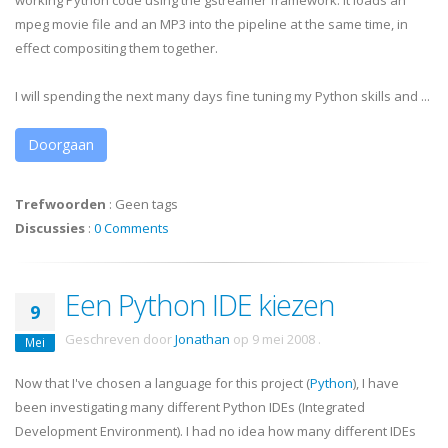
working Python code using the gstreamer framework. It loads an
mpeg movie file and an MP3 into the pipeline at the same time, in
effect compositing them together.
I will spending the next many days fine tuning my Python skills and ...
Doorgaan
Trefwoorden
:
Geen tags
Discussies
:
0 Comments
Een Python IDE kiezen
9
Geschreven door
Jonathan
op
9 mei 2008
.
Mei
Now that I've chosen a language for this project (
Python
), I have
been investigating many different Python
IDEs
(Integrated
Development Environment). I had no idea how many different
IDEs