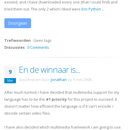
existed, and I have downloaded every one (that I could find) and
tried them out. The only 2 which I liked were
Eric Python
...
Doorgaan
Trefwoorden
:
Geen tags
Discussies
:
0 Comments
En de winnaar is...
9
Geschreven door
Jonathan
op
9 mei 2008
.
Mei
After much turmoil, I have decided that multimedia support for my
language has to be the
#1 priority
for this project to succeed. It
doesn't matter how efficient the language is if it can't encode /
decode certain video files.
I have also decided which multimedia framework I am going to use.