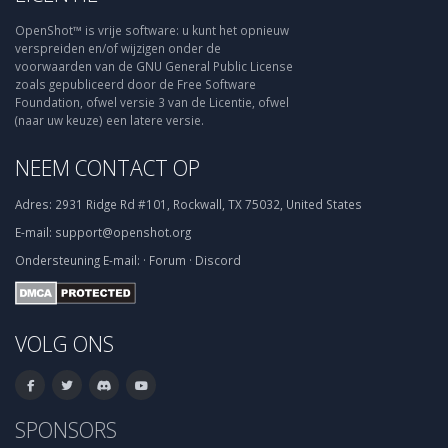
OpenShot™ is vrije software: u kunt het opnieuw
verspreiden en/of wijzigen onder de
voorwaarden van de GNU General Public License
zoals gepubliceerd door de Free Software
Foundation, ofwel versie 3 van de Licentie, ofwel
(naar uw keuze) een latere versie.
NEEM CONTACT OP
Adres:
2931 Ridge Rd #101, Rockwall, TX 75032, United States
E-mail:
support@openshot.org
Ondersteuning
E-mail:
·
Forum
·
Discord
VOLG ONS
SPONSORS