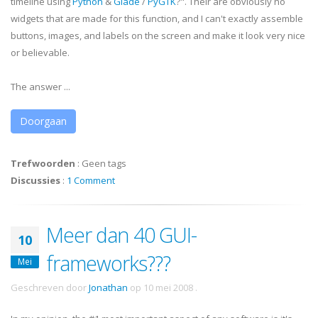
timeline using
Python
&
Glade
/
PyGTK
?". Their are obviously no
widgets that are made for this function, and I can't exactly assemble
buttons, images, and labels on the screen and make it look very nice
or believable.
The answer ...
Doorgaan
Trefwoorden
:
Geen tags
Discussies
:
1 Comment
Meer dan 40 GUI-
10
frameworks???
Mei
Geschreven door
Jonathan
op
10 mei 2008
.