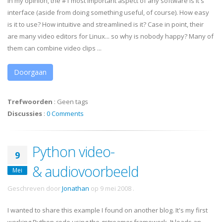
In my opinion, the #1 most important aspect of any software is it's
interface (aside from doing something useful, of course). How easy
is it to use? How intuitive and streamlined is it? Case in point, their
are many video editors for Linux... so why is nobody happy? Many of
them can combine video clips ...
Doorgaan
Trefwoorden
:
Geen tags
Discussies
:
0 Comments
Python video-
9
& audiovoorbeeld
Mei
Geschreven door
Jonathan
op
9 mei 2008
.
I wanted to share this example I found on another blog. It's my first