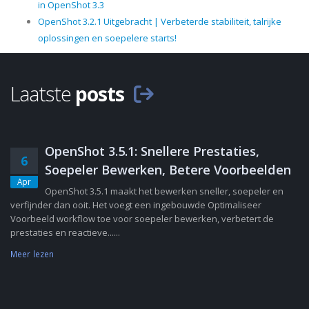
in OpenShot 3.3
OpenShot 3.2.1 Uitgebracht | Verbeterde stabiliteit, talrijke
oplossingen en soepelere starts!
Laatste
posts
OpenShot 3.5.1: Snellere Prestaties,
6
Soepeler Bewerken, Betere Voorbeelden
Apr
OpenShot 3.5.1 maakt het bewerken sneller, soepeler en
verfijnder dan ooit. Het voegt een ingebouwde Optimaliseer
Voorbeeld workflow toe voor soepeler bewerken, verbetert de
prestaties en reactieve......
Meer lezen