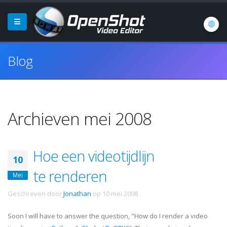
Blog
Archieven mei 2008
Hoe een videotijdlijn
10
te renderen
Mei
Geschreven door
Jonathan
op
10 mei 2008
.
Soon I will have to answer the question, "How do I render a video