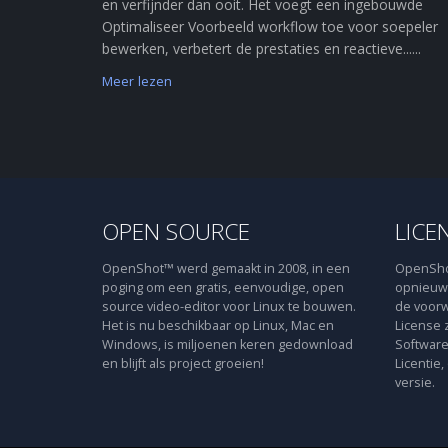
en verfijnder dan ooit. Het voegt een ingebouwde
Optimaliseer Voorbeeld workflow toe voor soepeler
bewerken, verbetert de prestaties en reactieve......
Meer lezen
OPEN SOURCE
LICE
OpenShot™ werd gemaakt in 2008, in een
OpenShot
poging om een gratis, eenvoudige, open
opnieuw 
source video-editor voor Linux te bouwen.
de voorw
Het is nu beschikbaar op Linux, Mac en
License 
Windows, is miljoenen keren gedownload
Software
en blijft als project groeien!
Licentie,
versie.