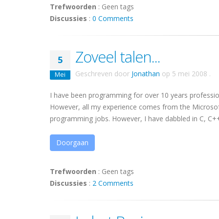
Trefwoorden
:
Geen tags
Discussies
:
0 Comments
Zoveel talen...
5
Geschreven door
Jonathan
op
5 mei 2008
.
Mei
I have been programming for over 10 years profession
However, all my experience comes from the Microsoft
programming jobs. However, I have dabbled in C, C++, P
Doorgaan
Trefwoorden
:
Geen tags
Discussies
:
2 Comments