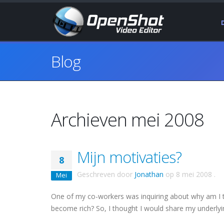
Blog
Archieven mei 2008
Mijn motivaties?
8
Geschreven door
Jonathan
op
8 mei 2008
.
Mei
One of my co-workers was inquiring about why am I tak
become rich? So, I thought I would share my underlyi