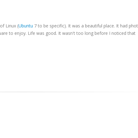
of Linux (
Ubuntu
7 to be specific). It was a beautiful place. It had pho
are to enjoy. Life was good. It wasn't too long before I noticed that