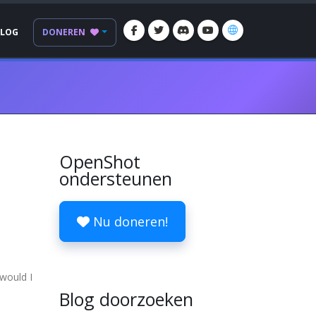
BLOG
DONEREN
OpenShot
ondersteunen
Nu doneren!
 would I
Blog doorzoeken