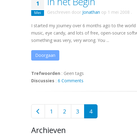
In het Begin
1
Geschreven door
Jonathan
op
1 mei 2008
.
Mei
I started my journey over 6 months ago to the world 
music, eye candy, and lots of free, open-source softw
something was very, very wrong. You ...
Doorgaan
Trefwoorden
:
Geen tags
Discussies
:
6 Comments
1
2
3
4
Archieven