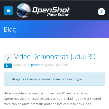
Blog
Video Demonstrasi Judul 3D
7
Ditulis oleh
Jonathan
pada
7 Juli 2010
.
Jul
Postingan ini hanya tersedia dalam bahasa Inggris.
Here is a video demonstrating the new 3D animated titles in
OpenShot, as promised! As you can see, including some animated
titles can be quite dramatic and add lots of fun to any video.