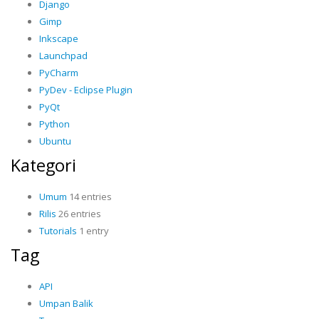
Django
Gimp
Inkscape
Launchpad
PyCharm
PyDev - Eclipse Plugin
PyQt
Python
Ubuntu
Kategori
Umum
14 entries
Rilis
26 entries
Tutorials
1 entry
Tag
API
Umpan Balik