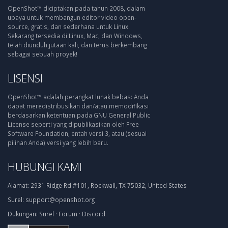
OpenShot™ diciptakan pada tahun 2008, dalam
upaya untuk membangun editor video open-
source, gratis, dan sederhana untuk Linux.
Sekarang tersedia di Linux, Mac, dan Windows,
telah diunduh jutaan kali, dan terus berkembang
sebagai sebuah proyek!
LISENSI
OpenShot™ adalah perangkat lunak bebas: Anda
dapat meredistribusikan dan/atau memodifikasi
berdasarkan ketentuan pada GNU General Public
License seperti yang dipublikasikan oleh Free
Software Foundation, entah versi 3, atau (sesuai
pilihan Anda) versi yang lebih baru.
HUBUNGI KAMI
Alamat:
2931 Ridge Rd #101, Rockwall, TX 75032, United States
Surel:
support@openshot.org
Dukungan:
Surel
·
Forum
·
Discord