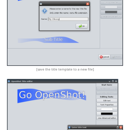
[save the title template to a new file]