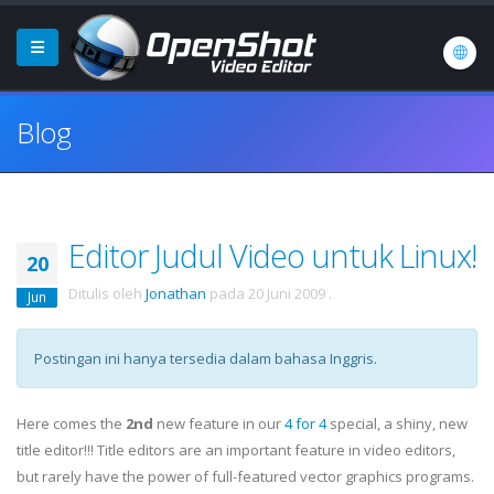
Blog
Editor Judul Video untuk Linux!
20
Ditulis oleh
Jonathan
pada
20 Juni 2009
.
Jun
Postingan ini hanya tersedia dalam bahasa Inggris.
Here comes the
2nd
new feature in our
4 for 4
special, a shiny, new
title editor!!! Title editors are an important feature in video editors,
but rarely have the power of full-featured vector graphics programs.