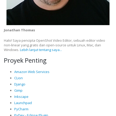
Jonathan Thomas
Halo! Saya pencipta OpenShot Video Editor, sebuah editor video
non-linear yang gratis dan open-source untuk Linux, Mac, dan
Windows.
Lebih lanjut tentang saya...
Proyek Penting
Amazon Web Services
CLion
Django
Gimp
Inkscape
Launchpad
PyCharm
PyDev - Eclipse Plugin