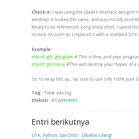
Check it:
I was using the Glade3 Interface designer
window). It looked the same, and was mostly assemble
library to be referenced. Long story short, I spend
no luck. As soon as I replaced it with a standard GT
Example:
import gtk, gtk.glade
# This is fine, and your progra
import gnome.ui
#This will destroy your hopes of a
So, to wrap this up... be sure to use only 100% pure G
Tag
:
Tidak ada tag
Diskusi
:
4 Comments
Entri berikutnya
GTK, Python, dan DnD - Dibahas Ulang!