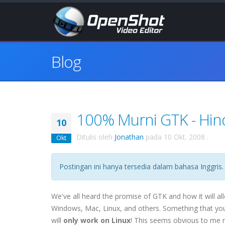
Blog
100% Murni GTK - Hin
10
Ditulis oleh
Jonathan
pada
10 Okt. 2008
.
Okt
Postingan ini hanya tersedia dalam bahasa Inggris.
We've all heard the promise of GTK and how it will al
Windows, Mac, Linux, and others. Something that you
will
only work on Linux
! This seems obvious to me n