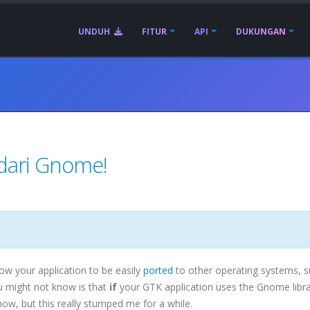
UNDUH
FITUR
API
DUKUNGAN
dari Gnome!
low your application to be easily
ported
to other operating systems, s
 might not know is that
if
your GTK application uses the Gnome librar
ow, but this really stumped me for a while.