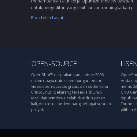
menambahkan alur kerja Optimize Preview bawaan
untuk pengeditan yang lebih lancar, meningkatkan p....
Baca Lebih Lanjut
OPEN-SOURCE
LISEN
OpenShot™ diciptakan pada tahun 2008,
OpenShot
dalam upaya untuk membangun editor
Anda dap
video open-source, gratis, dan sederhana
memodifi
untuk Linux. Sekarang tersedia di Linux,
GNU Gene
Mac, dan Windows, telah diunduh jutaan
dipublik
kali, dan terus berkembang sebagai sebuah
Foundatio
proyek!
pilihan A