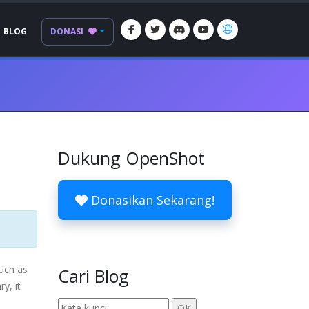
BLOG
DONASI
Dukung OpenShot
Donasikan Sekarang!
uch as
Cari Blog
y, it