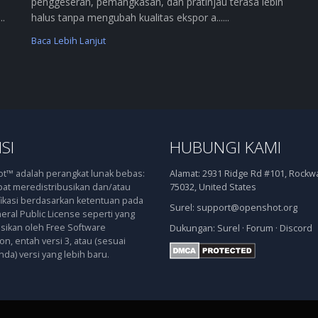
penggeseran, pemangkasan, dan pratinjau terasa lebih
..
halus tanpa mengubah kualitas ekspor a......
Baca Lebih Lanjut
SI
HUBUNGI KAMI
™ adalah perangkat lunak bebas:
Alamat:
2931 Ridge Rd #101, Rockwal
at meredistribusikan dan/atau
75032, United States
kasi berdasarkan ketentuan pada
Surel:
support@openshot.org
ral Public License seperti yang
asikan oleh Free Software
Dukungan:
Surel
·
Forum
·
Discord
n, entah versi 3, atau (sesuai
nda) versi yang lebih baru.