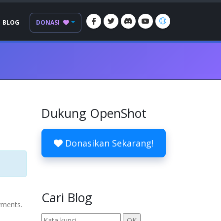
BLOG
DONASI
Dukung OpenShot
Donasikan Sekarang!
Cari Blog
oyments.