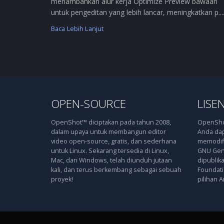
menambahkan alur kerja Optimize Preview bawaan
untuk pengeditan yang lebih lancar, meningkatkan p....
Baca Lebih Lanjut
OPEN-SOURCE
LISEN
OpenShot™ diciptakan pada tahun 2008,
OpenShot
dalam upaya untuk membangun editor
Anda dap
video open-source, gratis, dan sederhana
memodifi
untuk Linux. Sekarang tersedia di Linux,
GNU Gene
Mac, dan Windows, telah diunduh jutaan
dipublik
kali, dan terus berkembang sebagai sebuah
Foundatio
proyek!
pilihan A