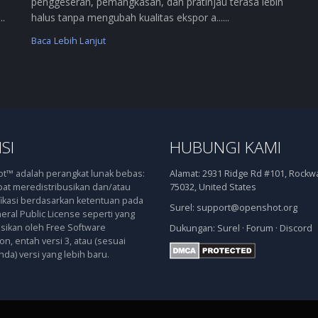
penggeseran, pemangkasan, dan pratinjau terasa lebih
..
halus tanpa mengubah kualitas ekspor a......
Baca Lebih Lanjut
SI
HUBUNGI KAMI
™ adalah perangkat lunak bebas:
Alamat:
2931 Ridge Rd #101, Rockwal
at meredistribusikan dan/atau
75032, United States
kasi berdasarkan ketentuan pada
Surel:
support@openshot.org
ral Public License seperti yang
asikan oleh Free Software
Dukungan:
Surel
·
Forum
·
Discord
n, entah versi 3, atau (sesuai
nda) versi yang lebih baru.