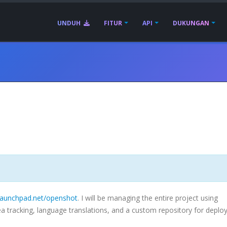
UNDUH
FITUR
API
DUKUNGAN
/launchpad.net/openshot
. I will be managing the entire project using
idea tracking, language translations, and a custom repository for depl