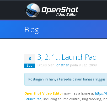
Blog
3, 2, 1... LaunchPad
8
Ditulis oleh
Jonathan
pada
8 Sep. 2008
.
Sep
Postingan ini hanya tersedia dalam bahasa Inggris.
OpenShot Video Editor
now has a home at
https:/
LaunchPad
, including source control, bug tracking, 