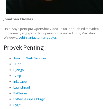
Jonathan Thomas
Halo! Saya pencipta OpenShot Video Editor, sebuah editor video
non-linear yang gratis dan open-source untuk Linux, Mac, dan
Windows.
Lebih lanjut tentang saya...
Proyek Penting
Amazon Web Services
CLion
Django
Gimp
Inkscape
Launchpad
PyCharm
PyDev - Eclipse Plugin
PyQt