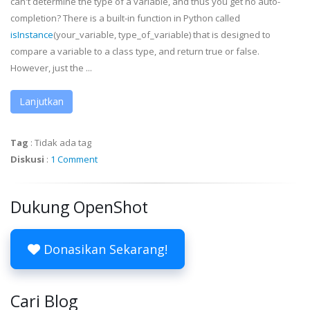
can't determine the type of a variable, and thus you get no auto-
completion? There is a built-in function in Python called
isInstance
(your_variable, type_of_variable) that is designed to
compare a variable to a class type, and return true or false.
However, just the ...
Lanjutkan
Tag
:
Tidak ada tag
Diskusi
:
1 Comment
Dukung OpenShot
Donasikan Sekarang!
Cari Blog