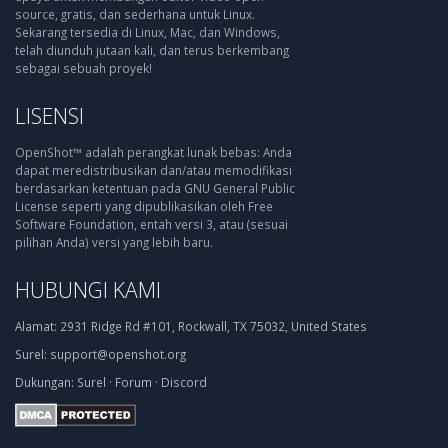
source, gratis, dan sederhana untuk Linux.
Sekarang tersedia di Linux, Mac, dan Windows,
telah diunduh jutaan kali, dan terus berkembang
sebagai sebuah proyek!
LISENSI
OpenShot™ adalah perangkat lunak bebas: Anda
dapat meredistribusikan dan/atau memodifikasi
berdasarkan ketentuan pada GNU General Public
License seperti yang dipublikasikan oleh Free
Software Foundation, entah versi 3, atau (sesuai
pilihan Anda) versi yang lebih baru.
HUBUNGI KAMI
Alamat:
2931 Ridge Rd #101, Rockwall, TX 75032, United States
Surel:
support@openshot.org
Dukungan:
Surel
·
Forum
·
Discord