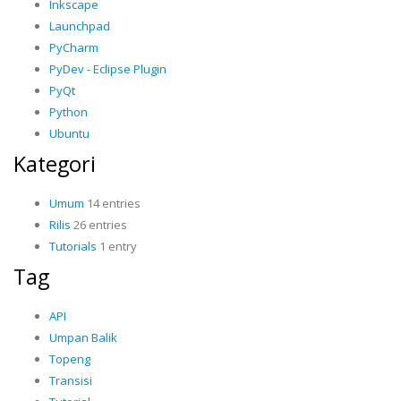
Inkscape
Launchpad
PyCharm
PyDev - Eclipse Plugin
PyQt
Python
Ubuntu
Kategori
Umum
14 entries
Rilis
26 entries
Tutorials
1 entry
Tag
API
Umpan Balik
Topeng
Transisi