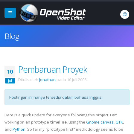
Blog
Pembaruan Proyek
10
Ditulis oleh
Jonathan
pada
10 Juli 2008
.
Jul
Postingan ini hanya tersedia dalam bahasa Inggris.
Here is a quick update for everyone following this project. I am
working on an prototype
timeline
, using the
Gnome canvas
,
GTK
,
and
Python
. So far my "prototype first" methodology seems to be