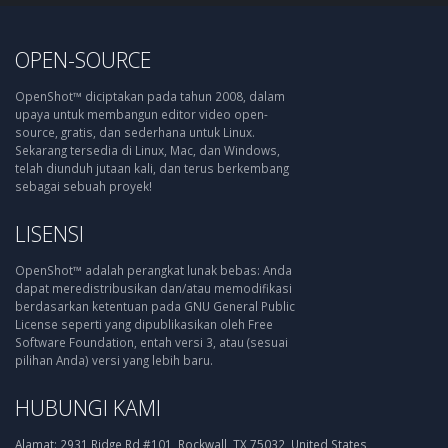
OPEN-SOURCE
OpenShot™ diciptakan pada tahun 2008, dalam
upaya untuk membangun editor video open-
source, gratis, dan sederhana untuk Linux.
Sekarang tersedia di Linux, Mac, dan Windows,
telah diunduh jutaan kali, dan terus berkembang
sebagai sebuah proyek!
LISENSI
OpenShot™ adalah perangkat lunak bebas: Anda
dapat meredistribusikan dan/atau memodifikasi
berdasarkan ketentuan pada GNU General Public
License seperti yang dipublikasikan oleh Free
Software Foundation, entah versi 3, atau (sesuai
pilihan Anda) versi yang lebih baru.
HUBUNGI KAMI
Alamat:
2931 Ridge Rd #101, Rockwall, TX 75032, United States