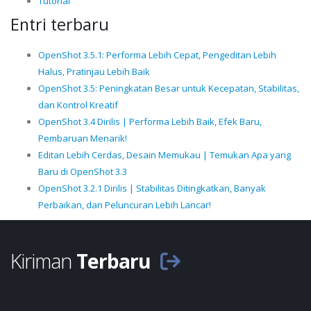
Tutorial
Entri terbaru
OpenShot 3.5.1: Performa Lebih Cepat, Pengeditan Lebih
Halus, Pratinjau Lebih Baik
OpenShot 3.5: Peningkatan Besar untuk Kecepatan, Stabilitas,
dan Kontrol Kreatif
OpenShot 3.4 Dirilis | Performa Lebih Baik, Efek Baru,
Pembaruan Menarik!
Editan Lebih Cerdas, Desain Memukau | Temukan Apa yang
Baru di OpenShot 3.3
OpenShot 3.2.1 Dirilis | Stabilitas Ditingkatkan, Banyak
Perbaikan, dan Peluncuran Lebih Lancar!
Kiriman
Terbaru