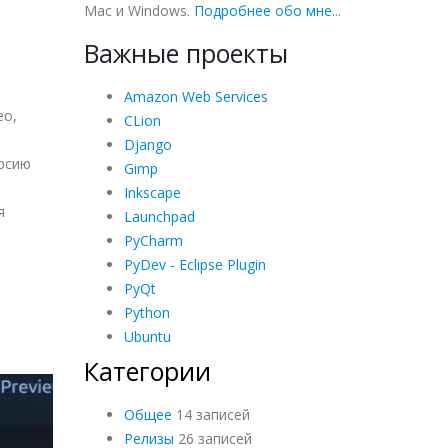
Mac и Windows.
Подробнее обо мне...
Важные проекты
Amazon Web Services
ео,
CLion
Django
рсию
Gimp
Inkscape
я
Launchpad
PyCharm
PyDev - Eclipse Plugin
PyQt
Python
Ubuntu
Категории
Общее
14 записей
Релизы
26 записей