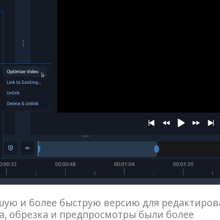
ую и более быструю версию для редактиров
а, обрезка и предпросмотры были более