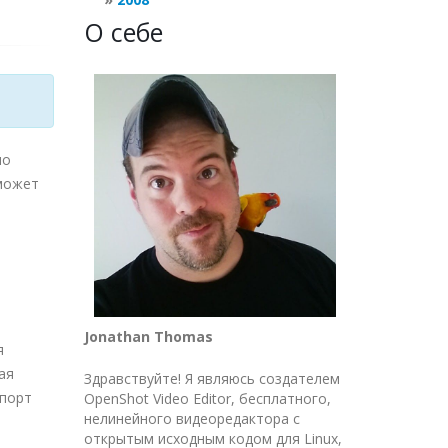
О себе
но
 может
Jonathan Thomas
я
ая
Здравствуйте! Я являюсь создателем
спорт
OpenShot Video Editor, бесплатного,
нелинейного видеоредактора с
открытым исходным кодом для Linux,