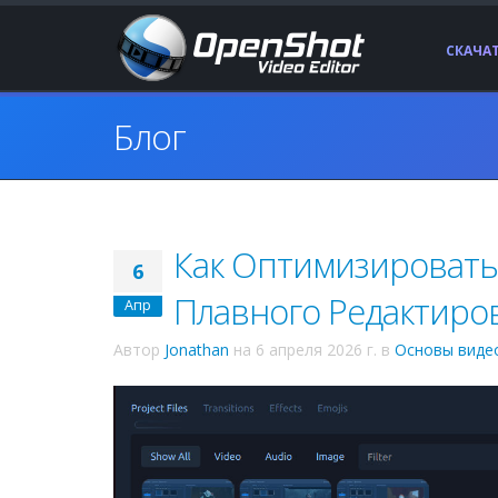
СКАЧА
Блог
Как Оптимизировать
6
Плавного Редактиро
Апр
Автор
Jonathan
на
6 апреля 2026 г.
в
Основы виде