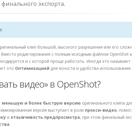
 финального экспорта.
е.
оригинальный клип большой, высокого разрешения или его слож
. Вместо редактирования с полным исходным файлом OpenShot
екодируется и с которой проще работать. Иногда это называют
ает это
Оптимизацией
для ясности и удобства использования.
вать видео» в OpenShot?
т
меньшую и более быструю версию
оригинального клипа дл
тимизированная версия выступает в роли
прокси-видео
, помог
зку
и
отзывчивость предпросмотра
, при этом финальный эк
ства
.