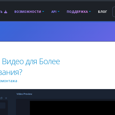
ТЬ
ВОЗМОЖНОСТИ
API
ПОДДЕРЖКА
БЛОГ
 Видео для Более
вания?
омонтажа
.