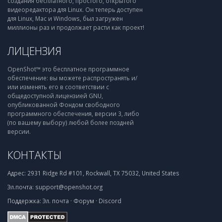
создания бесплатного, простого, открытого
видеоредактора для Linux. Он теперь доступен
для Linux, Mac и Windows, был загружен
миллионы раз и продолжает расти как проект!
ЛИЦЕНЗИЯ
OpenShot™ это бесплатное программное
обеспечение: вы можете распространять и/
или изменять его в соответствии с
общедоступной лицензией GNU,
опубликованной Фондом свободного
программного обеспечения, версии 3, либо
(по вашему выбору) любой более поздней
версии.
КОНТАКТЫ
Адрес:
2931 Ridge Rd #101, Rockwall, TX 75032, United States
Эл.почта:
support@openshot.org
Поддержка:
Эл. почта
·
Форум
·
Discord