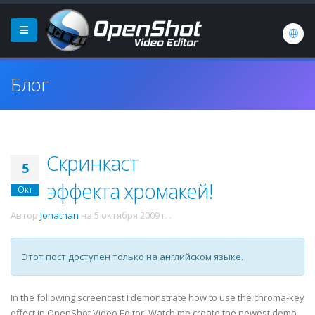
Блог
Скринкаст
5
эффекта хромакей!
Окт
Автор
Jonathan
на
5 октября 2009 г.
.
Этот пост доступен только на английском языке.
In the following screencast I demonstrate how to use the chroma-key
effect in OpenShot Video Editor. Watch me create the newest demo