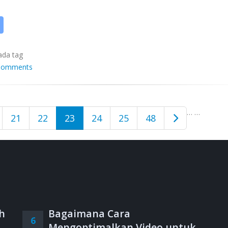
ada tag
Comments
…
…
21
22
23
24
25
48
h
Bagaimana Cara
6
,
Mengoptimalkan Video untuk