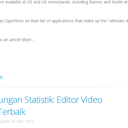
re available at US and UK newsstands, including Barnes and Noble a
es OpenShot on their list of applications that make up the "ultimate 
 an article titled ...
ts
ungan Statistik: Editor Video
Terbaik
pada
15 Okt. 2010
.