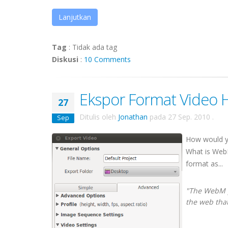
Lanjutkan
Tag
:
Tidak ada tag
Diskusi
:
10 Comments
Ekspor Format Video
27
Ditulis oleh
Jonathan
pada
27 Sep. 2010
.
Sep
How would y
What is Web
format as...
"The WebM pr
the web that