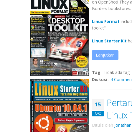
on OpenShot! They a
Borders bookstores.
Linux Format
includ
toolkit".
Linux Starter Kit
has
Lanjutkan
Tag
:
Tidak ada tag
Diskusi
:
4 Commen
Pertar
15
Linux 
Okt
Ditulis oleh
Jonathan