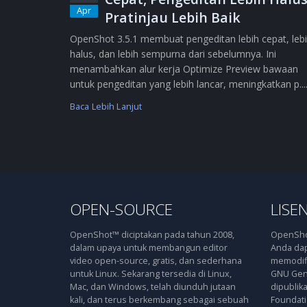
Apr
Pratinjau Lebih Baik
OpenShot 3.5.1 membuat pengeditan lebih cepat, leb
halus, dan lebih sempurna dari sebelumnya. Ini
menambahkan alur kerja Optimize Preview bawaan
untuk pengeditan yang lebih lancar, meningkatkan p....
Baca Lebih Lanjut
OPEN-SOURCE
LISEN
OpenShot™ diciptakan pada tahun 2008,
OpenShot
dalam upaya untuk membangun editor
Anda dap
video open-source, gratis, dan sederhana
memodifi
untuk Linux. Sekarang tersedia di Linux,
GNU Gene
Mac, dan Windows, telah diunduh jutaan
dipublik
kali, dan terus berkembang sebagai sebuah
Foundatio