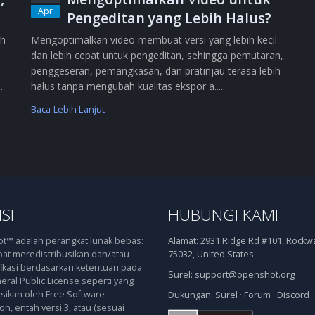
Apr
Pengeditan yang Lebih Halus?
ih
Mengoptimalkan video membuat versi yang lebih kecil
dan lebih cepat untuk pengeditan, sehingga pemutaran,
penggeseran, pemangkasan, dan pratinjau terasa lebih
..
halus tanpa mengubah kualitas ekspor a......
Baca Lebih Lanjut
SI
HUBUNGI KAMI
™ adalah perangkat lunak bebas:
Alamat:
2931 Ridge Rd #101, Rockwal
at meredistribusikan dan/atau
75032, United States
kasi berdasarkan ketentuan pada
Surel:
support@openshot.org
ral Public License seperti yang
asikan oleh Free Software
Dukungan:
Surel
·
Forum
·
Discord
n, entah versi 3, atau (sesuai