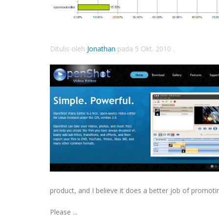
Ditulis oleh
Jonathan
pada
5 Okt. 2010
.
product, and I believe it does a better job of promo
Please ...