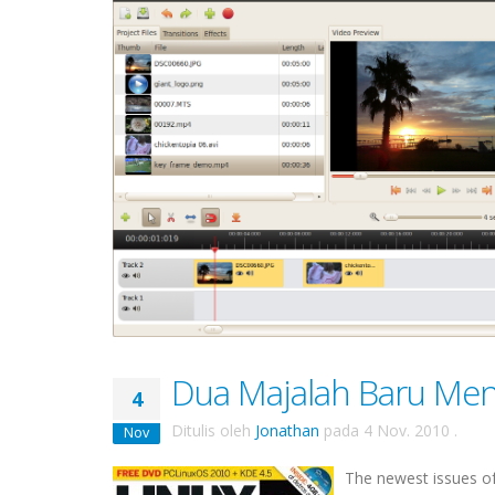
Dua Majalah Baru Me
4
Ditulis oleh
Jonathan
pada
4 Nov. 2010
.
Nov
The newest issues of