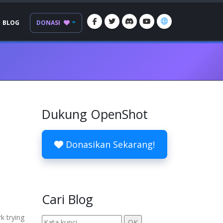
BLOG
DONASI
Dukung OpenShot
Donasikan Sekarang!
Cari Blog
k trying