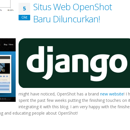
Situs Web OpenShot
5
Baru Diluncurkan!
Okt
might have noticed, OpenShot has a brand
new website
! I
spent the past few weeks putting the finishing touches on i
integrating it with this blog. I am very happy with the finish
ting and educating people about OpenShot!