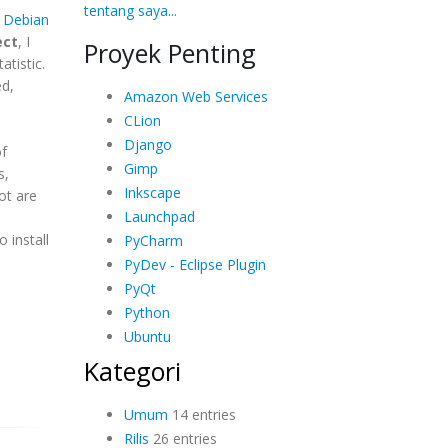
tentang saya...
&
Debian
ect
, I
Proyek Penting
atistic.
ed,
Amazon Web Services
CLion
Django
f
Gimp
s,
Inkscape
ot are
Launchpad
 install
PyCharm
PyDev - Eclipse Plugin
PyQt
Python
Ubuntu
Kategori
Umum
14 entries
Rilis
26 entries