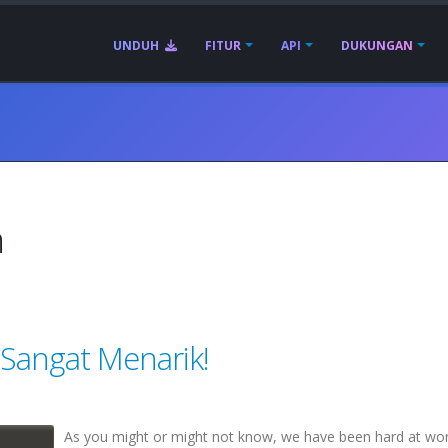
UNDUH
FITUR
API
DUKUNGAN
n
 Sangat Menarik!
As you might or might not know, we have been hard at wor