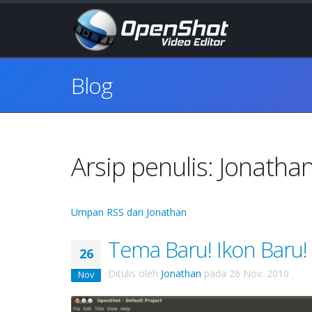
Blog
Arsip penulis: Jonatha
Umpan RSS dari Jonathan
Tema Baru! Ikon Baru!
26
Ditulis oleh
Jonathan
pada
26 Nov. 2010
.
Nov