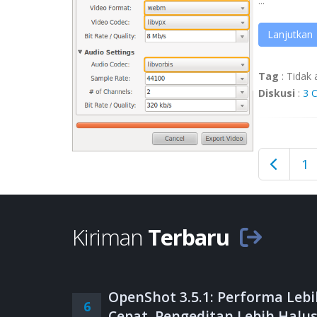
...
Lanjutkan
Tag
:
Tidak 
Diskusi
:
3 
1
Kiriman
Terbaru
OpenShot 3.5.1: Performa Lebi
6
Cepat, Pengeditan Lebih Halus