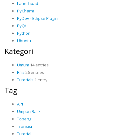
Launchpad
PyCharm
PyDev - Eclipse Plugin
PyQt
Python
Ubuntu
Kategori
Umum
14 entries
Rilis
26 entries
Tutorials
1 entry
Tag
API
Umpan Balik
Topeng
Transisi
Tutorial