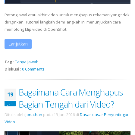
Potong awal atau akhir video untuk menghapus rekaman yang tidak
diinginkan. Tutorial langkah demi langkah ini menunjukkan cara
memotong klip video di OpenShot.
Lanjutkan
Tag
:
Tanya Jawab
Diskusi
:
0 Comments
Bagaimana Cara Menghapus
19
Bagian Tengah dari Video?
Jan
Ditulis oleh
Jonathan
pada
19 Jan. 2026
di
Dasar-dasar Penyuntingan
Video
.