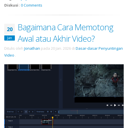
Diskusi
:
0 Comments
Bagaimana Cara Memotong
20
Awal atau Akhir Video?
Jan
Ditulis oleh
Jonathan
pada
20 Jan. 2026
di
Dasar-dasar Penyuntingan
Video
.