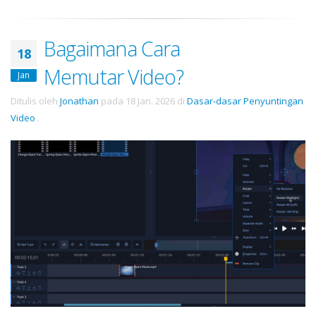
Bagaimana Cara
18
Memutar Video?
Jan
Ditulis oleh
Jonathan
pada
18 Jan. 2026
di
Dasar-dasar Penyuntingan
Video
.