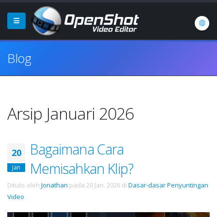
Blog
Arsip Januari 2026
Bagaimana Cara
20
Memisahkan Klip?
Jan
Ditulis oleh
Jonathan
pada
20 Jan. 2026
di
Dasar-dasar Penyuntingan
Video
.