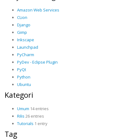
Amazon Web Services
CLion
Django
Gimp
Inkscape
Launchpad
PyCharm
PyDev - Eclipse Plugin
PyQt
Python
Ubuntu
Kategori
Umum
14 entries
Rilis
26 entries
Tutorials
1 entry
Tag