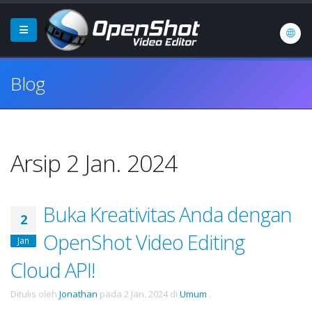
Blog
Arsip 2 Jan. 2024
Buka Kreativitas Anda dengan
2
OpenShot Video Editing
Jan
Cloud API!
Ditulis oleh
Jonathan
pada
2 Jan. 2024
di
Umum
.