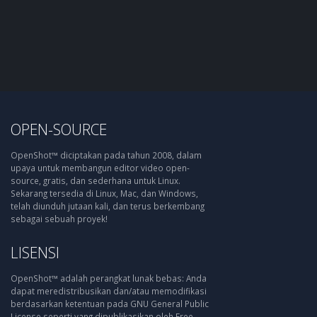
OPEN-SOURCE
OpenShot™ diciptakan pada tahun 2008, dalam
upaya untuk membangun editor video open-
source, gratis, dan sederhana untuk Linux.
Sekarang tersedia di Linux, Mac, dan Windows,
telah diunduh jutaan kali, dan terus berkembang
sebagai sebuah proyek!
LISENSI
OpenShot™ adalah perangkat lunak bebas: Anda
dapat meredistribusikan dan/atau memodifikasi
berdasarkan ketentuan pada GNU General Public
License seperti yang dipublikasikan oleh Free