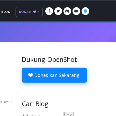
BLOG
DONASI
Dukung OpenShot
Donasikan Sekarang!
 browser
Cari Blog