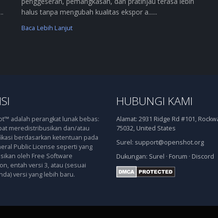
penggeseran, pemangkasan, dan pratinjau terasa lebih
..
halus tanpa mengubah kualitas ekspor a......
Baca Lebih Lanjut
SI
HUBUNGI KAMI
™ adalah perangkat lunak bebas:
Alamat:
2931 Ridge Rd #101, Rockwal
at meredistribusikan dan/atau
75032, United States
kasi berdasarkan ketentuan pada
Surel:
support@openshot.org
ral Public License seperti yang
asikan oleh Free Software
Dukungan:
Surel
·
Forum
·
Discord
n, entah versi 3, atau (sesuai
nda) versi yang lebih baru.