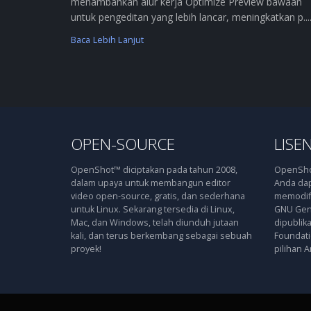
menambahkan alur kerja Optimize Preview bawaan
untuk pengeditan yang lebih lancar, meningkatkan p....
Baca Lebih Lanjut
OPEN-SOURCE
LISEN
OpenShot™ diciptakan pada tahun 2008,
OpenShot
dalam upaya untuk membangun editor
Anda dap
video open-source, gratis, dan sederhana
memodifi
untuk Linux. Sekarang tersedia di Linux,
GNU Gene
Mac, dan Windows, telah diunduh jutaan
dipublik
kali, dan terus berkembang sebagai sebuah
Foundatio
proyek!
pilihan A