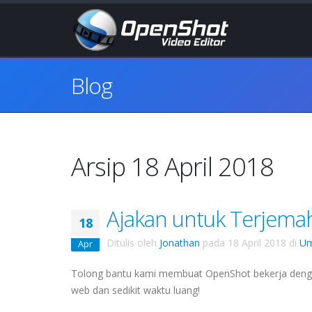
Blog
Arsip 18 April 2018
Ajakan untuk Terjema
18
Ditulis oleh
Jonathan
pada
18 April 2018
di
U
Apr
Tolong bantu kami membuat OpenShot bekerja dengan
web dan sedikit waktu luang!