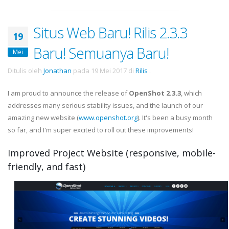
Situs Web Baru! Rilis 2.3.3
19
Baru! Semuanya Baru!
Mei
Ditulis oleh
Jonathan
pada
19 Mei 2017
di
Rilis
.
I am proud to announce the release of
OpenShot 2.3.3
, which
addresses many serious stability issues, and the launch of our
amazing new website (
www.openshot.org
). It's been a busy month
so far, and I'm super excited to roll out these improvements!
Improved Project Website (responsive, mobile-
friendly, and fast)