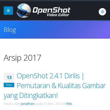
Blog
Arsip 2017
OpenShot 2.4.1 Dirilis |
13
Pemutaran & Kualitas Gambar
Nov
yang Ditingkatkan!
Ditulis oleh
Jonathan
pada
13 Nov. 2017
di
Rilis
.