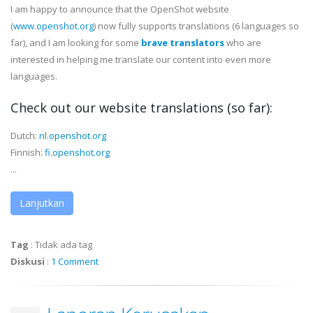
I am happy to announce that the OpenShot website
(
www.openshot.org
) now fully supports translations (6 languages so
far), and I am looking for some
brave translators
who are
interested in helping me translate our content into even more
languages.
Check out our website translations
(so far)
:
Dutch:
nl.openshot.org
Finnish:
fi.openshot.org
...
Lanjutkan
Tag
:
Tidak ada tag
Diskusi
:
1 Comment