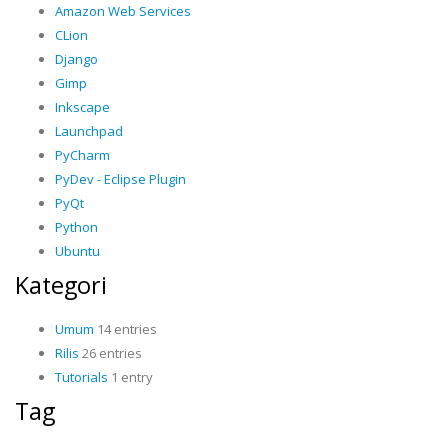
Amazon Web Services
CLion
Django
Gimp
Inkscape
Launchpad
PyCharm
PyDev - Eclipse Plugin
PyQt
Python
Ubuntu
Kategori
Umum
14 entries
Rilis
26 entries
Tutorials
1 entry
Tag