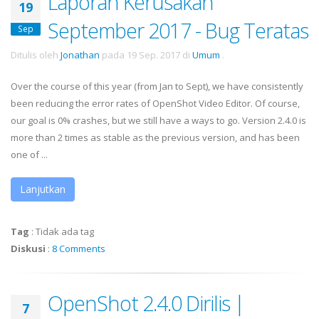
Laporan Kerusakan
19
September 2017 - Bug Teratas
Sep
Ditulis oleh
Jonathan
pada
19 Sep. 2017
di
Umum
.
Over the course of this year (from Jan to Sept), we have consistently
been reducing the error rates of OpenShot Video Editor. Of course,
our goal is 0% crashes, but we still have a ways to go. Version 2.4.0 is
more than 2 times as stable as the previous version, and has been
one of ...
Lanjutkan
Tag
:
Tidak ada tag
Diskusi
:
8 Comments
OpenShot 2.4.0 Dirilis |
7