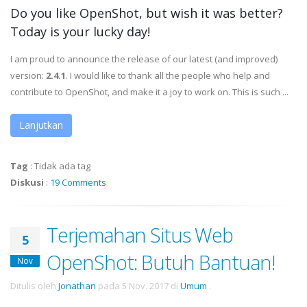
Do you like OpenShot, but wish it was better?
Today is your lucky day!
I am proud to announce the release of our latest (and improved)
version:
2.4.1
. I would like to thank all the people who help and
contribute to OpenShot, and make it a joy to work on. This is such ...
Lanjutkan
Tag
:
Tidak ada tag
Diskusi
:
19 Comments
Terjemahan Situs Web
5
OpenShot: Butuh Bantuan!
Nov
Ditulis oleh
Jonathan
pada
5 Nov. 2017
di
Umum
.