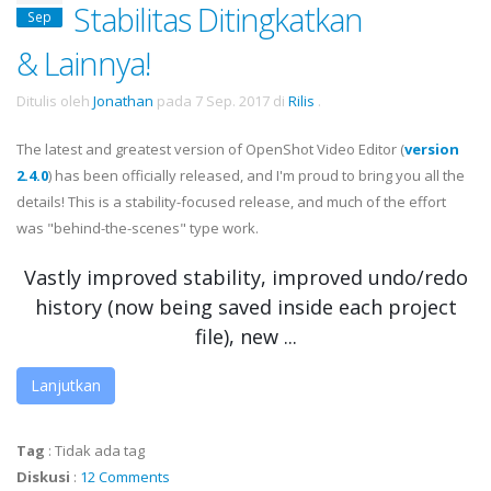
Stabilitas Ditingkatkan
Sep
& Lainnya!
Ditulis oleh
Jonathan
pada
7 Sep. 2017
di
Rilis
.
The latest and greatest version of OpenShot Video Editor (
version
2.4.0
) has been officially released, and I'm proud to bring you all the
details! This is a stability-focused release, and much of the effort
was "behind-the-scenes" type work.
Vastly improved stability, improved undo/redo
history (now being saved inside each project
file), new ...
Lanjutkan
Tag
:
Tidak ada tag
Diskusi
:
12 Comments