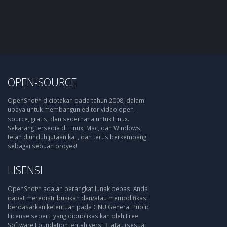
OPEN-SOURCE
OpenShot™ diciptakan pada tahun 2008, dalam
upaya untuk membangun editor video open-
source, gratis, dan sederhana untuk Linux.
Sekarang tersedia di Linux, Mac, dan Windows,
telah diunduh jutaan kali, dan terus berkembang
sebagai sebuah proyek!
LISENSI
OpenShot™ adalah perangkat lunak bebas: Anda
dapat meredistribusikan dan/atau memodifikasi
berdasarkan ketentuan pada GNU General Public
License seperti yang dipublikasikan oleh Free
Software Foundation, entah versi 3, atau (sesuai