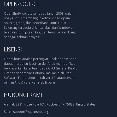
OPEN-SOURCE
OpenShot™ diciptakan pada tahun 2008, dalam
upaya untuk membangun editor video open-
source, gratis, dan sederhana untuk Linux.
Sekarang tersedia di Linux, Mac, dan Windows,
telah diunduh jutaan kali, dan terus berkembang
sebagai sebuah proyek!
LISENSI
OpenShot™ adalah perangkat lunak bebas: Anda
dapat meredistribusikan dan/atau memodifikasi
berdasarkan ketentuan pada GNU General Public
License seperti yang dipublikasikan oleh Free
Software Foundation, entah versi 3, atau (sesuai
pilihan Anda) versi yang lebih baru.
HUBUNGI KAMI
Alamat:
2931 Ridge Rd #101, Rockwall, TX 75032, United States
Surel:
support@openshot.org