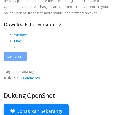
am very proud to announce the latest and greatest release of
OpenShot (version 2.2) has just arrived, and is ready to edit all your
holiday videos! It’s faster, more stable, and better than ever!
Downloads for version 2.2
Windows
Mac
...
Lanjutkan
Tag
:
Tidak ada tag
Diskusi
:
52 Comments
Dukung OpenShot
Donasikan Sekarang!