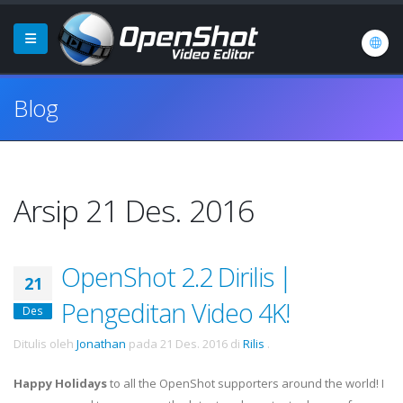
Blog
Arsip 21 Des. 2016
OpenShot 2.2 Dirilis |
21
Pengeditan Video 4K!
Des
Ditulis oleh
Jonathan
pada
21 Des. 2016
di
Rilis
.
Happy Holidays
to all the OpenShot supporters around the world! I