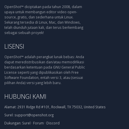
OpenShot™ diciptakan pada tahun 2008, dalam
upaya untuk membangun editor video open-
source, gratis, dan sederhana untuk Linux.
Sekarang tersedia di Linux, Mac, dan Windows,
telah diunduh jutaan kali, dan terus berkembang
sebagai sebuah proyek!
LISENSI
OpenShot™ adalah perangkat lunak bebas: Anda
dapat meredistribusikan dan/atau memodifikasi
berdasarkan ketentuan pada GNU General Public
License seperti yang dipublikasikan oleh Free
Software Foundation, entah versi 3, atau (sesuai
pilihan Anda) versi yang lebih baru.
HUBUNGI KAMI
Alamat:
2931 Ridge Rd #101, Rockwall, TX 75032, United States
Surel:
support@openshot.org
Dukungan:
Surel
·
Forum
·
Discord