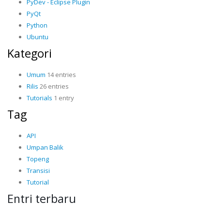
PyDev - Eclipse Plugin
PyQt
Python
Ubuntu
Kategori
Umum
14 entries
Rilis
26 entries
Tutorials
1 entry
Tag
API
Umpan Balik
Topeng
Transisi
Tutorial
Entri terbaru