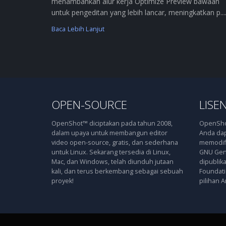
menambahkan alur kerja Optimize Preview bawaan
untuk pengeditan yang lebih lancar, meningkatkan p....
Baca Lebih Lanjut
OPEN-SOURCE
LISEN
OpenShot™ diciptakan pada tahun 2008,
OpenShot
dalam upaya untuk membangun editor
Anda dap
video open-source, gratis, dan sederhana
memodifi
untuk Linux. Sekarang tersedia di Linux,
GNU Gene
Mac, dan Windows, telah diunduh jutaan
dipublik
kali, dan terus berkembang sebagai sebuah
Foundatio
proyek!
pilihan A