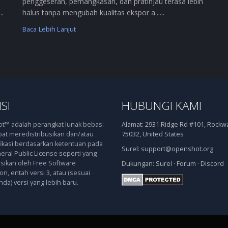
penggeseran, pemangkasan, dan pratinjau terasa lebih
..
halus tanpa mengubah kualitas ekspor a......
Baca Lebih Lanjut
SI
HUBUNGI KAMI
™ adalah perangkat lunak bebas:
Alamat:
2931 Ridge Rd #101, Rockwal
at meredistribusikan dan/atau
75032, United States
kasi berdasarkan ketentuan pada
Surel:
support@openshot.org
ral Public License seperti yang
asikan oleh Free Software
Dukungan:
Surel
·
Forum
·
Discord
n, entah versi 3, atau (sesuai
nda) versi yang lebih baru.