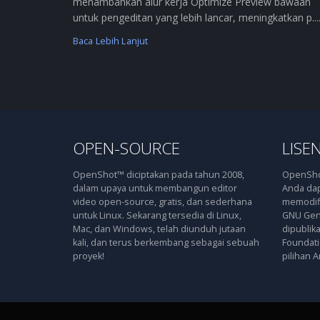
menambahkan alur kerja Optimize Preview bawaan
untuk pengeditan yang lebih lancar, meningkatkan p....
Baca Lebih Lanjut
OPEN-SOURCE
LISEN
OpenShot™ diciptakan pada tahun 2008,
OpenShot
dalam upaya untuk membangun editor
Anda dap
video open-source, gratis, dan sederhana
memodifi
untuk Linux. Sekarang tersedia di Linux,
GNU Gene
Mac, dan Windows, telah diunduh jutaan
dipublik
kali, dan terus berkembang sebagai sebuah
Foundatio
proyek!
pilihan A