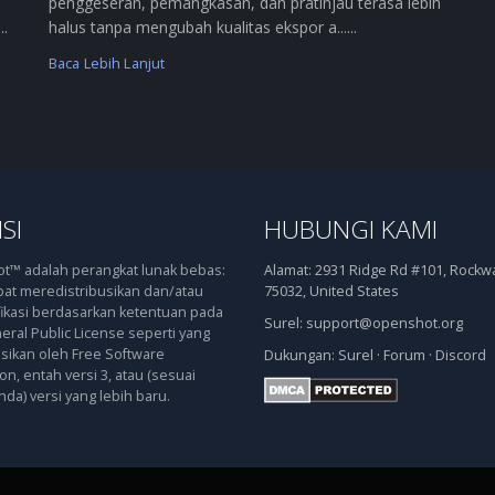
penggeseran, pemangkasan, dan pratinjau terasa lebih
..
halus tanpa mengubah kualitas ekspor a......
Baca Lebih Lanjut
SI
HUBUNGI KAMI
™ adalah perangkat lunak bebas:
Alamat:
2931 Ridge Rd #101, Rockwal
at meredistribusikan dan/atau
75032, United States
kasi berdasarkan ketentuan pada
Surel:
support@openshot.org
ral Public License seperti yang
asikan oleh Free Software
Dukungan:
Surel
·
Forum
·
Discord
n, entah versi 3, atau (sesuai
nda) versi yang lebih baru.