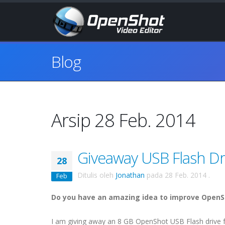
Blog
Arsip 28 Feb. 2014
Giveaway USB Flash Dri
28
Ditulis oleh
Jonathan
pada
28 Feb. 2014
.
Feb
Do you have an amazing idea to improve OpenS
I am giving away an 8 GB OpenShot USB Flash drive f