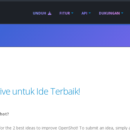
UNDUH
FITUR
API
DUKUNGAN
ve untuk Ide Terbaik!
hot?
or the 2 best ideas to improve OpenShot! To submit an idea, simply 