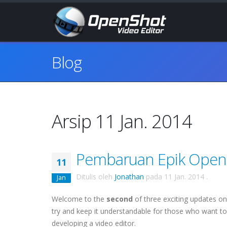
Blog
Arsip 11 Jan. 2014
Pembaruan Epik OpenSh
11
Ditulis oleh
Jonathan
pada
11 Jan. 2014
.
Jan
Welcome to the
second
of three exciting updates on 
try and keep it understandable for those who want to
developing a video editor.