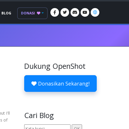
BLOG
DONASI
Dukung OpenShot
Donasikan Sekarang!
t I'll
Cari Blog
s of