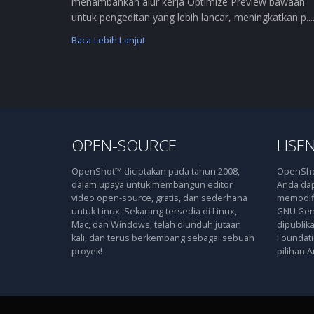
menambahkan alur kerja Optimize Preview bawaan
untuk pengeditan yang lebih lancar, meningkatkan p....
Baca Lebih Lanjut
OPEN-SOURCE
LISEN
OpenShot™ diciptakan pada tahun 2008,
OpenShot
dalam upaya untuk membangun editor
Anda dap
video open-source, gratis, dan sederhana
memodifi
untuk Linux. Sekarang tersedia di Linux,
GNU Gene
Mac, dan Windows, telah diunduh jutaan
dipublik
kali, dan terus berkembang sebagai sebuah
Foundatio
proyek!
pilihan A