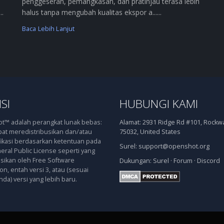
penggeseran, pemangkasan, dan pratinjau terasa lebih
..
halus tanpa mengubah kualitas ekspor a......
Baca Lebih Lanjut
SI
HUBUNGI KAMI
™ adalah perangkat lunak bebas:
Alamat:
2931 Ridge Rd #101, Rockwal
at meredistribusikan dan/atau
75032, United States
kasi berdasarkan ketentuan pada
Surel:
support@openshot.org
ral Public License seperti yang
asikan oleh Free Software
Dukungan:
Surel
·
Forum
·
Discord
n, entah versi 3, atau (sesuai
nda) versi yang lebih baru.