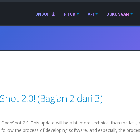
UNDUH
FITUR
API
DUKUNGAN
ot 2.0! (Bagian 2 dari 3)
OpenShot 2.0! This update will be a bit more technical than the last, bu
 follow the process of developing software, and especially the proces