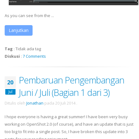
As you can see from the ...
Lanjutkan
Tag
:
Tidak ada tag
Diskusi
:
7 Comments
Pembaruan Pengembangan
20
Juni / Juli (Bagian 1 dari 3)
Jul
Ditulis oleh
Jonathan
pada
20 Juli 2014
.
I hope everyone is having a great summer! I have been very busy
working on OpenShot 2.0 (of course), and have an update that is just
too big to fit into a single post. So, I have broken this update into 3