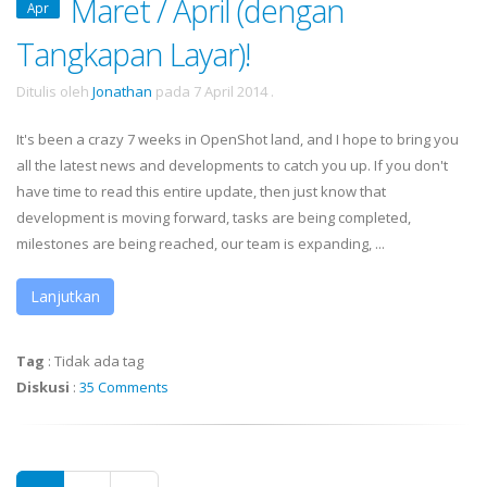
Maret / April (dengan
Apr
Tangkapan Layar)!
Ditulis oleh
Jonathan
pada
7 April 2014
.
It's been a crazy 7 weeks in OpenShot land, and I hope to bring you
all the latest news and developments to catch you up. If you don't
have time to read this entire update, then just know that
development is moving forward, tasks are being completed,
milestones are being reached, our team is expanding, ...
Lanjutkan
Tag
:
Tidak ada tag
Diskusi
:
35 Comments