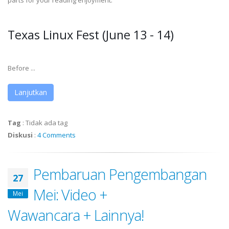
parts for your reading enjoyment.
Texas Linux Fest (June 13 - 14)
Before ...
Lanjutkan
Tag
:
Tidak ada tag
Diskusi
:
4 Comments
Pembaruan Pengembangan
27
Mei: Video +
Mei
Wawancara + Lainnya!