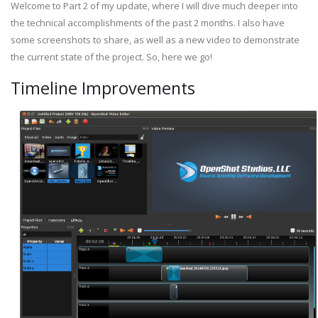
Welcome to Part 2 of my update, where I will dive much deeper into
the technical accomplishments of the past 2 months. I also have
some screenshots to share, as well as a new video to demonstrate
the current state of the project. So, here we go!
Timeline Improvements