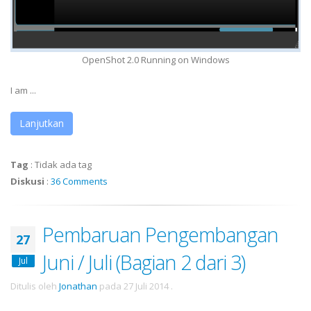
OpenShot 2.0 Running on Windows
I am ...
Lanjutkan
Tag
:
Tidak ada tag
Diskusi
:
36 Comments
Pembaruan Pengembangan
27
Juni / Juli (Bagian 2 dari 3)
Jul
Ditulis oleh
Jonathan
pada
27 Juli 2014
.