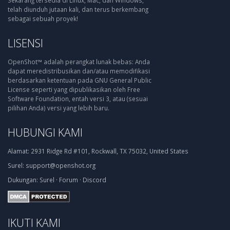
Sekarang tersedia di Linux, Mac, dan Windows,
telah diunduh jutaan kali, dan terus berkembang
sebagai sebuah proyek!
LISENSI
OpenShot™ adalah perangkat lunak bebas: Anda
dapat meredistribusikan dan/atau memodifikasi
berdasarkan ketentuan pada GNU General Public
License seperti yang dipublikasikan oleh Free
Software Foundation, entah versi 3, atau (sesuai
pilihan Anda) versi yang lebih baru.
HUBUNGI KAMI
Alamat:
2931 Ridge Rd #101, Rockwall, TX 75032, United States
Surel:
support@openshot.org
Dukungan:
Surel
·
Forum
·
Discord
IKUTI KAMI