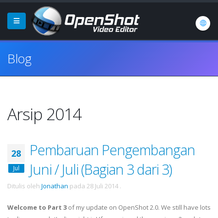
Blog
Arsip 2014
Pembaruan Pengembangan
28
Juni / Juli (Bagian 3 dari 3)
Jul
Ditulis oleh
Jonathan
pada
28 Juli 2014
.
Welcome to Part 3
of my update on OpenShot 2.0. We still have lots