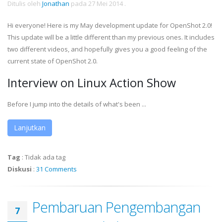
Ditulis oleh
Jonathan
pada
27 Mei 2014
.
Hi everyone! Here is my May development update for OpenShot 2.0!
This update will be a little different than my previous ones. It includes
two different videos, and hopefully gives you a good feeling of the
current state of OpenShot 2.0.
Interview on Linux Action Show
Before I jump into the details of what's been ...
Lanjutkan
Tag
:
Tidak ada tag
Diskusi
:
31 Comments
Pembaruan Pengembangan
7