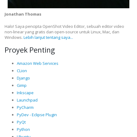
Jonathan Thomas
Halo! Saya pencipta OpenShot Video Editor, sebuah editor video
non-linear yang gratis dan open-source untuk Linux, Mac, dan
Windows.
Lebih lanjut tentang saya...
Proyek Penting
Amazon Web Services
CLion
Django
Gimp
Inkscape
Launchpad
PyCharm
PyDev - Eclipse Plugin
PyQt
Python
Ubuntu