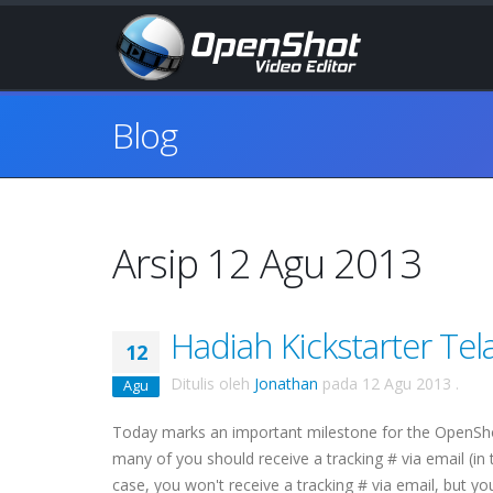
Blog
Arsip 12 Agu 2013
Hadiah Kickstarter Tel
12
Ditulis oleh
Jonathan
pada
12 Agu 2013
.
Agu
Today marks an important milestone for the OpenSho
many of you should receive a tracking # via email (in 
case, you won't receive a tracking # via email, but you