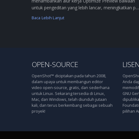
menambahkan alur kerja Optimize Preview bawaan
untuk pengeditan yang lebih lancar, meningkatkan p....
Baca Lebih Lanjut
OPEN-SOURCE
LISEN
OpenShot™ diciptakan pada tahun 2008,
OpenShot
dalam upaya untuk membangun editor
Anda dap
video open-source, gratis, dan sederhana
memodifi
untuk Linux. Sekarang tersedia di Linux,
GNU Gene
Mac, dan Windows, telah diunduh jutaan
dipublik
kali, dan terus berkembang sebagai sebuah
Foundatio
proyek!
pilihan A