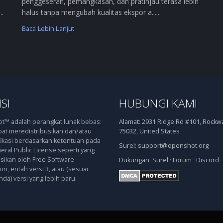
penggeseran, pemangkasan, dan pratinjau terasa lebih
..
halus tanpa mengubah kualitas ekspor a......
Baca Lebih Lanjut
SI
HUBUNGI KAMI
™ adalah perangkat lunak bebas:
Alamat:
2931 Ridge Rd #101, Rockwal
at meredistribusikan dan/atau
75032, United States
kasi berdasarkan ketentuan pada
Surel:
support@openshot.org
ral Public License seperti yang
asikan oleh Free Software
Dukungan:
Surel
·
Forum
·
Discord
n, entah versi 3, atau (sesuai
nda) versi yang lebih baru.