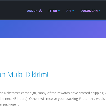
UNDUH
FITUR
API
DUKUNGAN
ah Mulai Dikirim!
t Kickstarter campaign, many of the rewards have started shipping,
the next 48 hours). Others will receive your tracking # later this week
r package ...