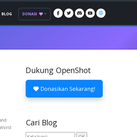
BLOG
DONASI
Dukung OpenShot
Donasikan Sekarang!
 and
Cari Blog
. Worst