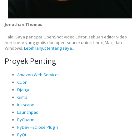
Jonathan Thomas
Halo! Saya pencipta OpenShot Video Editor, sebuah editor video
non-linear yang gratis dan open-source untuk Linux, Mac, dan
Windows.
Lebih lanjut tentang saya...
Proyek Penting
Amazon Web Services
CLion
Django
Gimp
Inkscape
Launchpad
PyCharm
PyDev - Eclipse Plugin
PyQt