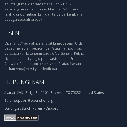
source, gratis, dan sederhana untuk Linux.
Sekarang tersedia di Linux, Mac, dan Windows,
telah diunduh jutaan kali, dan terus berkembang
sebagai sebuah proyek!
LISENSI
OpenShot™ adalah perangkat lunak bebas: Anda
dapat meredistribusikan dan/atau memodifikasi
berdasarkan ketentuan pada GNU General Public
License seperti yang dipublikasikan oleh Free
Software Foundation, entah versi 3, atau (sesuai
pilihan Anda) versi yang lebih baru.
HUBUNGI KAMI
Alamat:
2931 Ridge Rd #101, Rockwall, TX 75032, United States
Surel:
support@openshot.org
Dukungan:
Surel
·
Forum
·
Discord