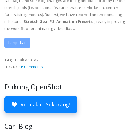
campaign and some big changes are being announced today for our
stretch goals (i.e. additional features that are unlocked at certain
fund raising amounts). But first, we have reached another amazing
milestone,
Stretch Goal #3: Animation Presets
, greatly improving
the work-flow for animating video clips ...
Lanjutkan
Tag
:
Tidak ada tag
Diskusi
:
6 Comments
Dukung OpenShot
Donasikan Sekarang!
Cari Blog