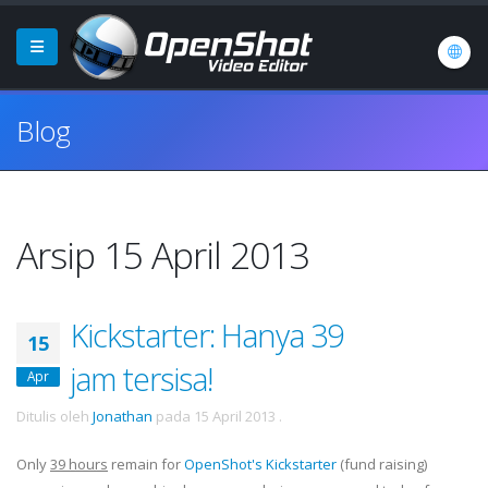
Blog
Arsip 15 April 2013
Kickstarter: Hanya 39
15
jam tersisa!
Apr
Ditulis oleh
Jonathan
pada
15 April 2013
.
Only
39 hours
remain for
OpenShot's Kickstarter
(fund raising)