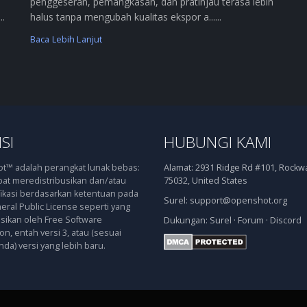
penggeseran, pemangkasan, dan pratinjau terasa lebih
..
halus tanpa mengubah kualitas ekspor a......
Baca Lebih Lanjut
SI
HUBUNGI KAMI
™ adalah perangkat lunak bebas:
Alamat:
2931 Ridge Rd #101, Rockwal
at meredistribusikan dan/atau
75032, United States
kasi berdasarkan ketentuan pada
Surel:
support@openshot.org
ral Public License seperti yang
asikan oleh Free Software
Dukungan:
Surel
·
Forum
·
Discord
n, entah versi 3, atau (sesuai
nda) versi yang lebih baru.