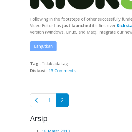
Following in the footsteps of other successfully fun
Video Editor has
just launched
it's first ever
Kickst
version (Windows, Linux, and Mac), integrate our new 
Lanjutkan
Tag
:
Tidak ada tag
Diskusi
:
15 Comments
1
2
Arsip
18 Maret 2013