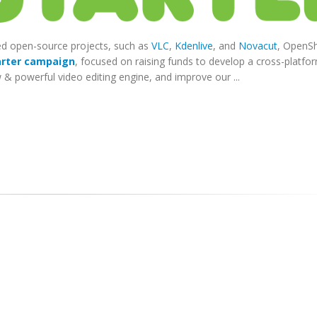
ded open-source projects, such as
VLC
,
Kdenlive
, and
Novacut
, OpenS
arter campaign
, focused on raising funds to develop a cross-platfo
& powerful video editing engine, and improve our ...