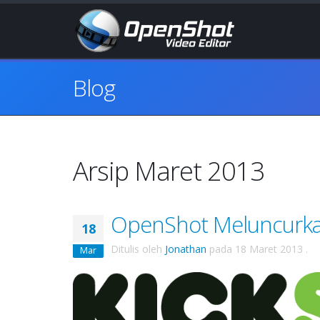
Blog
Arsip Maret 2013
OpenShot Meluncurkan
18
Ditulis oleh
Jonathan
pada
18 Maret 2013
.
Mar