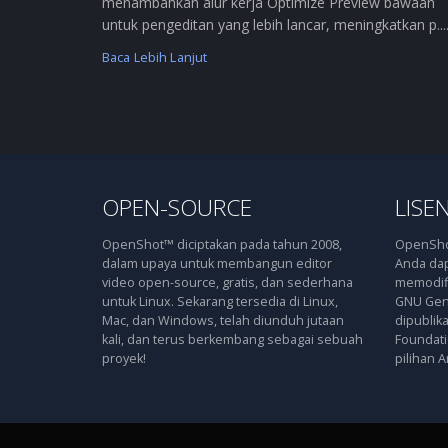
menambahkan alur kerja Optimize Preview bawaan
untuk pengeditan yang lebih lancar, meningkatkan p....
Baca Lebih Lanjut
OPEN-SOURCE
LISEN
OpenShot™ diciptakan pada tahun 2008,
OpenShot
dalam upaya untuk membangun editor
Anda dap
video open-source, gratis, dan sederhana
memodifi
untuk Linux. Sekarang tersedia di Linux,
GNU Gene
Mac, dan Windows, telah diunduh jutaan
dipublik
kali, dan terus berkembang sebagai sebuah
Foundatio
proyek!
pilihan A