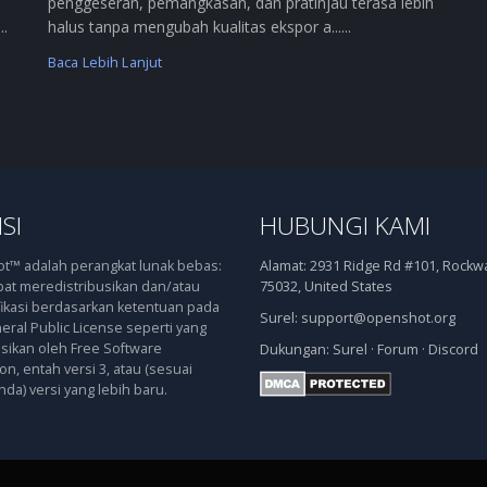
penggeseran, pemangkasan, dan pratinjau terasa lebih
..
halus tanpa mengubah kualitas ekspor a......
Baca Lebih Lanjut
SI
HUBUNGI KAMI
™ adalah perangkat lunak bebas:
Alamat:
2931 Ridge Rd #101, Rockwal
at meredistribusikan dan/atau
75032, United States
kasi berdasarkan ketentuan pada
Surel:
support@openshot.org
ral Public License seperti yang
asikan oleh Free Software
Dukungan:
Surel
·
Forum
·
Discord
n, entah versi 3, atau (sesuai
nda) versi yang lebih baru.