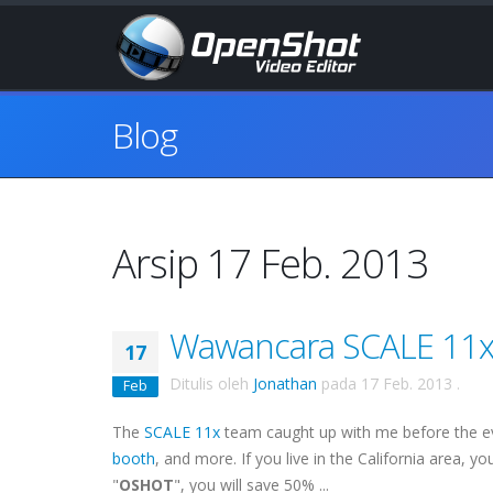
Blog
Arsip 17 Feb. 2013
Wawancara SCALE 11x
17
Ditulis oleh
Jonathan
pada
17 Feb. 2013
.
Feb
The
SCALE 11x
team caught up with me before the e
booth
, and more. If you live in the California area, y
"
OSHOT
", you will save 50% ...