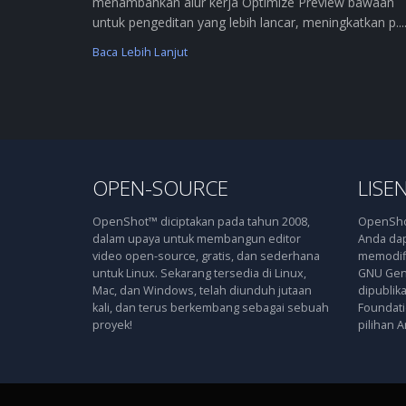
menambahkan alur kerja Optimize Preview bawaan
untuk pengeditan yang lebih lancar, meningkatkan p....
Baca Lebih Lanjut
OPEN-SOURCE
LISEN
OpenShot™ diciptakan pada tahun 2008,
OpenShot
dalam upaya untuk membangun editor
Anda dap
video open-source, gratis, dan sederhana
memodifi
untuk Linux. Sekarang tersedia di Linux,
GNU Gene
Mac, dan Windows, telah diunduh jutaan
dipublik
kali, dan terus berkembang sebagai sebuah
Foundatio
proyek!
pilihan A