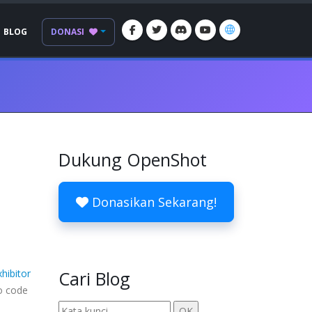
BLOG
DONASI
Dukung OpenShot
Donasikan Sekarang!
xhibitor
Cari Blog
o code