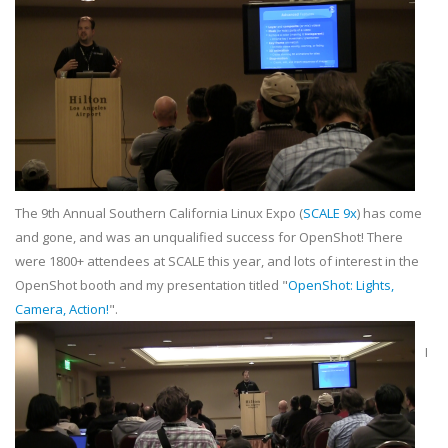
The 9th Annual Southern California Linux Expo (
SCALE 9x
) has come
and gone, and was an unqualified success for OpenShot! There
were 1800+ attendees at SCALE this year, and lots of interest in the
OpenShot booth and my presentation titled "
OpenShot: Lights,
Camera, Action!
".
I