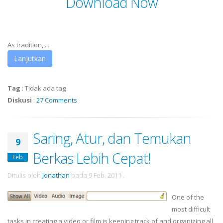
Download Now
As tradition, ...
Lanjutkan
Tag
:
Tidak ada tag
Diskusi
:
27 Comments
Saring, Atur, dan Temukan
9
Berkas Lebih Cepat!
Feb
Ditulis oleh
Jonathan
pada
9 Feb. 2011
.
One of the
most difficult
tasks in creating a video or film is keeping track of and organizing all