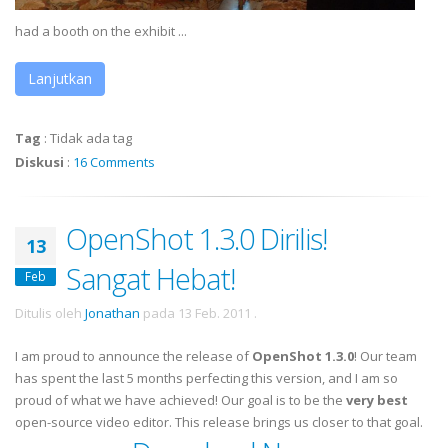
had a booth on the exhibit ...
Lanjutkan
Tag
:
Tidak ada tag
Diskusi
:
16 Comments
OpenShot 1.3.0 Dirilis!
13
Sangat Hebat!
Feb
Ditulis oleh
Jonathan
pada
13 Feb. 2011
.
I am proud to announce the release of
OpenShot 1.3.0
! Our team
has spent the last 5 months perfecting this version, and I am so
proud of what we have achieved! Our goal is to be the
very best
open-source video editor. This release brings us closer to that goal.