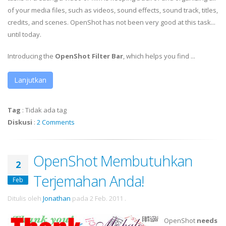
of your media files, such as videos, sound effects, sound track, titles,
credits, and scenes. OpenShot has not been very good at this task...
until today.
Introducing the
OpenShot Filter Bar
, which helps you find ...
Lanjutkan
Tag
:
Tidak ada tag
Diskusi
:
2 Comments
OpenShot Membutuhkan
2
Terjemahan Anda!
Feb
Ditulis oleh
Jonathan
pada
2 Feb. 2011
.
OpenShot
needs