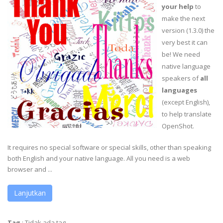
your help
to
make the next
version (1.3.0) the
very best it can
be! We need
native language
speakers of
all
languages
(except English),
to help translate
OpenShot.
It requires no special software or special skills, other than speaking
both English and your native language. All you need is a web
browser and ...
Lanjutkan
Tag
:
Tidak ada tag