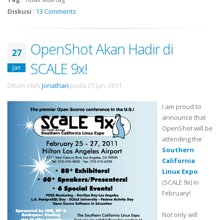
Diskusi
:
13 Comments
OpenShot Akan Hadir di
27
SCALE 9x!
Jan
Ditulis oleh
Jonathan
pada
27 Jan. 2011
.
I am proud to
announce that
OpenShot
will be
attending the
Southern
California
Linux Expo
(SCALE 9x) in
February!
Not only will