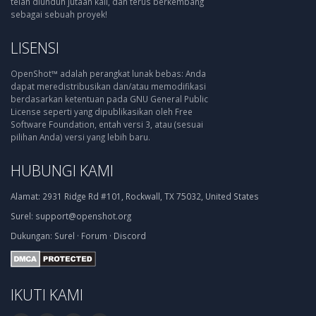
telah diunduh jutaan kali, dan terus berkembang
sebagai sebuah proyek!
LISENSI
OpenShot™ adalah perangkat lunak bebas: Anda
dapat meredistribusikan dan/atau memodifikasi
berdasarkan ketentuan pada GNU General Public
License seperti yang dipublikasikan oleh Free
Software Foundation, entah versi 3, atau (sesuai
pilihan Anda) versi yang lebih baru.
HUBUNGI KAMI
Alamat:
2931 Ridge Rd #101, Rockwall, TX 75032, United States
Surel:
support@openshot.org
Dukungan:
Surel
·
Forum
·
Discord
IKUTI KAMI