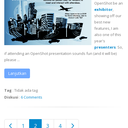
OpenShot
be an
exhibitor
,
showing off our
best new
features, I am
also one of this
year's
presenters
. So,
if attending an
OpenShot
presentation sounds fun (and it will be)
please ...
Lanjutkan
Tag
:
Tidak ada tag
Diskusi
:
6 Comments
1
2
3
4