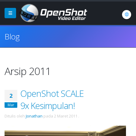
Blog
Arsip 2011
OpenShot SCALE
2
9x Kesimpulan!
Mar
Ditulis oleh
Jonathan
pada
2 Maret 2011
.