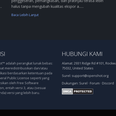
penggeseran, pemangkasan, dan pratinjau terasa lebih
..
halus tanpa mengubah kualitas ekspor a......
Baca Lebih Lanjut
SI
HUBUNGI KAMI
™ adalah perangkat lunak bebas:
Alamat:
2931 Ridge Rd #101, Rockwal
at meredistribusikan dan/atau
75032, United States
kasi berdasarkan ketentuan pada
Surel:
support@openshot.org
ral Public License seperti yang
asikan oleh Free Software
Dukungan:
Surel
·
Forum
·
Discord
n, entah versi 3, atau (sesuai
nda) versi yang lebih baru.