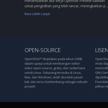
menambahkan alur kerja Optimize Preview bawaan
untuk pengeditan yang lebih lancar, meningkatkan p....
Baca Lebih Lanjut
OPEN-SOURCE
LISEN
OpenShot™ diciptakan pada tahun 2008,
OpenShot
dalam upaya untuk membangun editor
Anda dap
video open-source, gratis, dan sederhana
memodifi
untuk Linux. Sekarang tersedia di Linux,
GNU Gene
Mac, dan Windows, telah diunduh jutaan
dipublik
kali, dan terus berkembang sebagai sebuah
Foundatio
proyek!
pilihan A