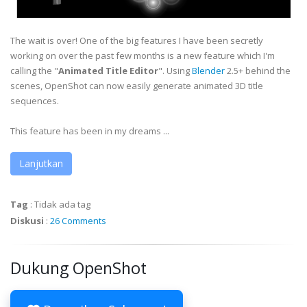
The wait is over! One of the big features I have been secretly
working on over the past few months is a new feature which I'm
calling the "
Animated Title Editor
". Using
Blender
2.5+ behind the
scenes, OpenShot can now easily generate animated 3D title
sequences.
This feature has been in my dreams ...
Lanjutkan
Tag
:
Tidak ada tag
Diskusi
:
26 Comments
Dukung OpenShot