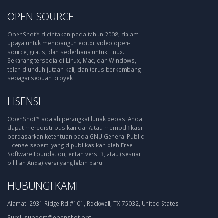
OPEN-SOURCE
OpenShot™ diciptakan pada tahun 2008, dalam
upaya untuk membangun editor video open-
source, gratis, dan sederhana untuk Linux.
Sekarang tersedia di Linux, Mac, dan Windows,
telah diunduh jutaan kali, dan terus berkembang
sebagai sebuah proyek!
LISENSI
OpenShot™ adalah perangkat lunak bebas: Anda
dapat meredistribusikan dan/atau memodifikasi
berdasarkan ketentuan pada GNU General Public
License seperti yang dipublikasikan oleh Free
Software Foundation, entah versi 3, atau (sesuai
pilihan Anda) versi yang lebih baru.
HUBUNGI KAMI
Alamat:
2931 Ridge Rd #101, Rockwall, TX 75032, United States
Surel:
support@openshot.org