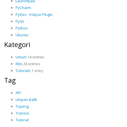
Launchpad
PyCharm
PyDev - Eclipse Plugin
PyQt
Python
Ubuntu
Kategori
Umum
14 entries
Rilis
26 entries
Tutorials
1 entry
Tag
API
Umpan Balik
Topeng
Transisi
Tutorial