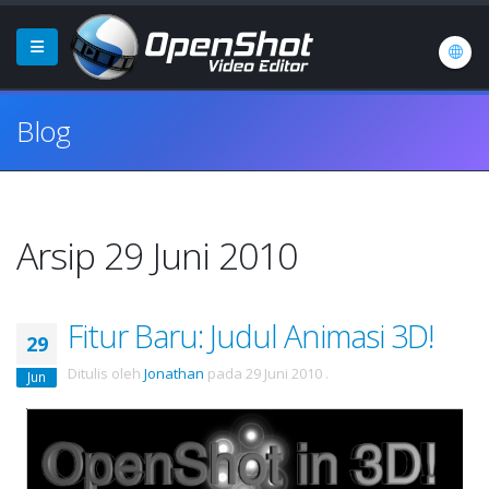
Blog
Arsip 29 Juni 2010
Fitur Baru: Judul Animasi 3D!
29
Ditulis oleh
Jonathan
pada
29 Juni 2010
.
Jun