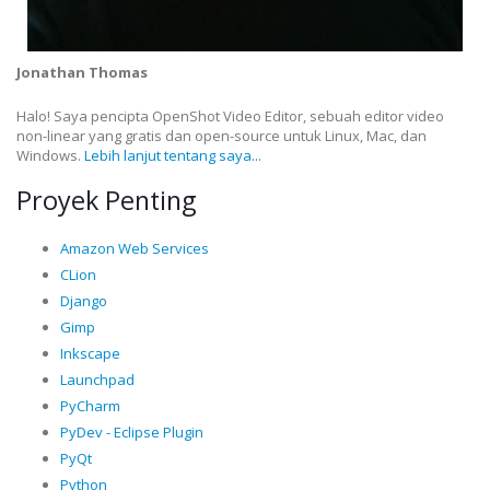
Jonathan Thomas
Halo! Saya pencipta OpenShot Video Editor, sebuah editor video
non-linear yang gratis dan open-source untuk Linux, Mac, dan
Windows.
Lebih lanjut tentang saya...
Proyek Penting
Amazon Web Services
CLion
Django
Gimp
Inkscape
Launchpad
PyCharm
PyDev - Eclipse Plugin
PyQt
Python