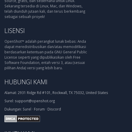
source, gratis, dan sederhana untuk Linux.
Sekarang tersedia di Linux, Mac, dan Windows,
telah diunduh jutaan kali, dan terus berkembang
sebagai sebuah proyek!
LISENSI
OpenShot™ adalah perangkat lunak bebas: Anda
dapat meredistribusikan dan/atau memodifikasi
berdasarkan ketentuan pada GNU General Public
License seperti yang dipublikasikan oleh Free
Software Foundation, entah versi 3, atau (sesuai
pilihan Anda) versi yang lebih baru.
HUBUNGI KAMI
Alamat:
2931 Ridge Rd #101, Rockwall, TX 75032, United States
Surel:
support@openshot.org
Dukungan:
Surel
·
Forum
·
Discord