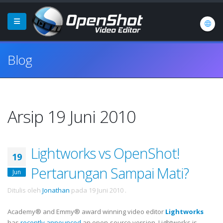
Blog
Arsip 19 Juni 2010
Lightworks vs OpenShot!
19
Pertarungan Sampai Mati?
Jun
Ditulis oleh
Jonathan
pada
19 Juni 2010
.
Academy® and Emmy® award winning video editor
Lightworks
has
recently announced
an open-source version. Lightworks is