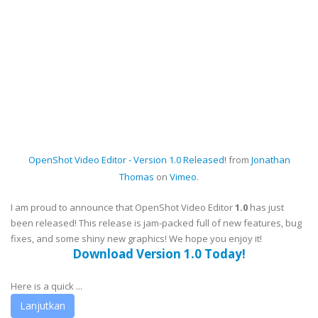
OpenShot Video Editor - Version 1.0 Released!
from
Jonathan
Thomas
on
Vimeo
.
I am proud to announce that OpenShot Video Editor
1.0
has just
been released! This release is jam-packed full of new features, bug
fixes, and some shiny new graphics! We hope you enjoy it!
Download Version 1.0 Today!
Here is a quick ...
Lanjutkan