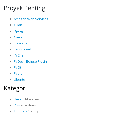
Proyek Penting
Amazon Web Services
CLion
Django
Gimp
Inkscape
Launchpad
PyCharm
PyDev - Eclipse Plugin
PyQt
Python
Ubuntu
Kategori
Umum
14 entries
Rilis
26 entries
Tutorials
1 entry