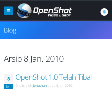
Blog
Arsip 8 Jan. 2010
OpenShot 1.0 Telah Tiba!
8
Ditulis oleh
Jonathan
pada
8 Jan. 2010
.
Jan