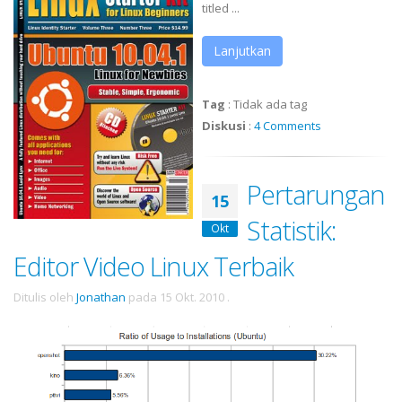
titled ...
Lanjutkan
Tag
:
Tidak ada tag
Diskusi
:
4 Comments
Pertarungan
15
Statistik:
Okt
Editor Video Linux Terbaik
Ditulis oleh
Jonathan
pada
15 Okt. 2010
.