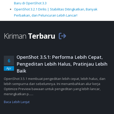
Baru di OpenShot 3.3
OpenShot 3.2.1 Dirilis | Stabilitas Ditingkatkan, Banyak
Perbaikan, dan Peluncuran Lebih Lancar!
Kiriman
Terbaru
OpenShot 3.5.1: Performa Lebih Cepat,
6
Pengeditan Lebih Halus, Pratinjau Lebih
Apr
Baik
OpenShot 3.5.1 membuat pengeditan lebih cepat, lebih halus, dan
lebih sempurna dari sebelumnya. Ini menambahkan alur kerja
Optimize Preview bawaan untuk pengeditan yang lebih lancar,
meningkatkan p......
Baca Lebih Lanjut