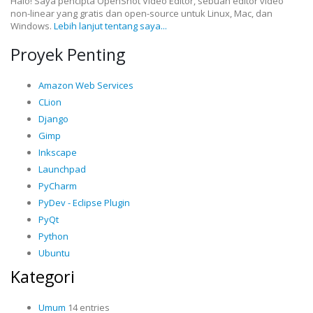
Halo! Saya pencipta OpenShot Video Editor, sebuah editor video
non-linear yang gratis dan open-source untuk Linux, Mac, dan
Windows.
Lebih lanjut tentang saya...
Proyek Penting
Amazon Web Services
CLion
Django
Gimp
Inkscape
Launchpad
PyCharm
PyDev - Eclipse Plugin
PyQt
Python
Ubuntu
Kategori
Umum
14 entries