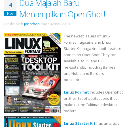
Dua Majalah Baru
4
Menampilkan OpenShot!
Nov
Ditulis oleh
Jonathan
pada
4 Nov. 2010
.
The newest issues of Linux
Format magazine and Linux
Starter Kit magazine both feature
stories on OpenShot! They are
available at US and UK
newsstands, including Barnes
and Noble and Borders
bookstores.
Linux Format
includes OpenShot
on their list of applications that
make up the "ultimate desktop
toolkit".
Linux Starter Kit
has an article