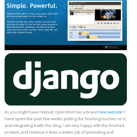
As you might have noticed, OpenShot has a brand
new website
! I
have spent the past few weeks putting the finishing touches on it,
and integrating it with this blog. I am very happy with the finished
product, and I believe it does a better job of promoting and