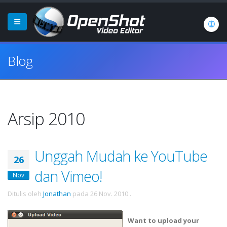
Blog
Arsip 2010
Unggah Mudah ke YouTube
26
dan Vimeo!
Nov
Ditulis oleh
Jonathan
pada
26 Nov. 2010
.
Want to upload your