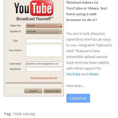
finished videos to
YouTube or Vimeo, but
hate using a web
browser to do it?
You are in luck, because
OpenShot now has an easy
to use, integrated "Upload to
Web" feature! A new,
extensible upload service
back-end has been added,
with initial support for
YouTube
and
Vimeo
.
How does ...
Lanjutkan
Tag
:
Tidak ada tag