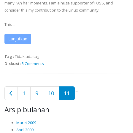
many "Ah ha" moments. I am a huge supporter of FOSS, and I
consider this my contribution to the Linux community!
This ...
Lanjutkan
Tag
:
Tidak ada tag
Diskusi
:
5 Comments
…
1
9
10
11
Arsip bulanan
Maret 2009
April 2009