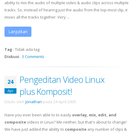
ability to mix the audio of multiple video & audio clips across multiple
tracks. So, instead of hearing just the audio from the top-most clip, it
mixes all the tracks together. Very ...
Lanjutkan
Tag
:
Tidak ada tag
Diskusi
:
3 Comments
Pengeditan Video Linux
24
plus Komposit!
Apr
Ditulis oleh
Jonathan
pada
24 April 2009
.
Have you ever been able to to easily
overlay, mix, edit, and
composite
videos in Linux? Me neither, but that's about to change!
We have just added the ability to
composite
any number of clips &