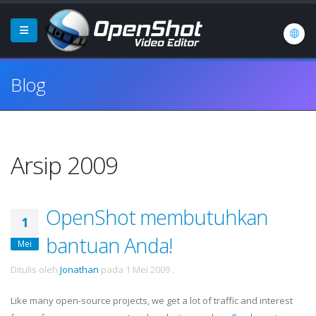
Blog
Arsip 2009
OpenShot membutuhkan
1
bantuan Anda!
Mei
Ditulis oleh
Jonathan
pada
1 Mei 2009
.
Like many open-source projects, we get a lot of traffic and interest