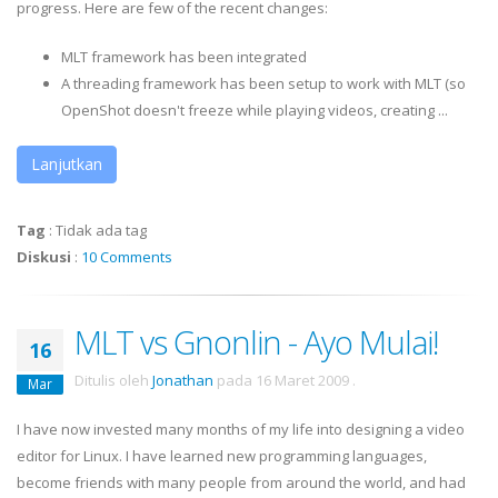
progress. Here are few of the recent changes:
MLT framework has been integrated
A threading framework has been setup to work with MLT (so
OpenShot doesn't freeze while playing videos, creating ...
Lanjutkan
Tag
:
Tidak ada tag
Diskusi
:
10 Comments
MLT vs Gnonlin - Ayo Mulai!
16
Ditulis oleh
Jonathan
pada
16 Maret 2009
.
Mar
I have now invested many months of my life into designing a video
editor for Linux. I have learned new programming languages,
become friends with many people from around the world, and had