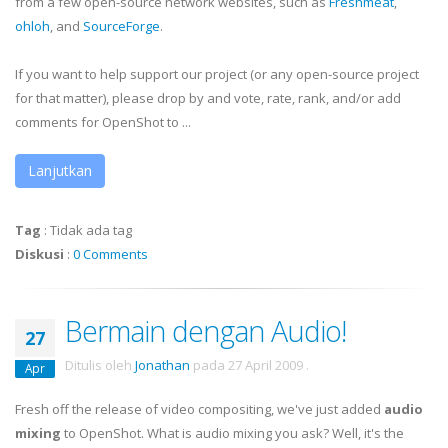
from a few open-source network websites, such as
Freshmeat
,
ohloh
, and
SourceForge
.
If you want to help support our project (or any open-source project
for that matter), please drop by and vote, rate, rank, and/or add
comments for OpenShot to ...
Lanjutkan
Tag
:
Tidak ada tag
Diskusi
:
0 Comments
Bermain dengan Audio!
27
Ditulis oleh
Jonathan
pada
27 April 2009
.
Apr
Fresh off the release of video compositing, we've just added
audio
mixing
to OpenShot. What is audio mixing you ask? Well, it's the