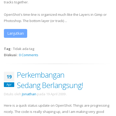
tracks together.
OpenShot's time-line is organized much like the Layers in Gimp or
Photoshop. The bottom layer (or track) ...
Lanjutkan
Tag
:
Tidak ada tag
Diskusi
:
0 Comments
Perkembangan
19
Sedang Berlangsung!
Apr
Ditulis oleh
Jonathan
pada
19 April 2009
.
Here is a quick status update on OpenShot. Things are progressing
nicely. The code is really shaping up, and I am making very good