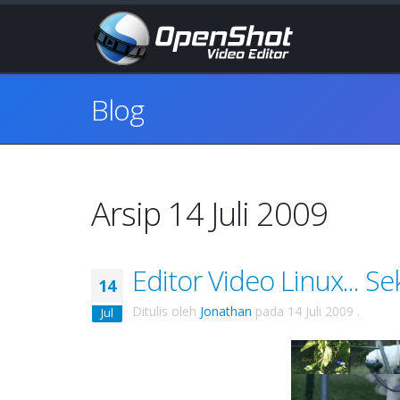
Blog
Arsip 14 Juli 2009
Editor Video Linux... 
14
Ditulis oleh
Jonathan
pada
14 Juli 2009
.
Jul