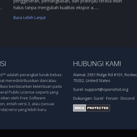
penggeseran, pemangkasan, dan pratinjau terasa lebih
..
halus tanpa mengubah kualitas ekspor a......
Baca Lebih Lanjut
SI
HUBUNGI KAMI
™ adalah perangkat lunak bebas:
Alamat:
2931 Ridge Rd #101, Rockwal
at meredistribusikan dan/atau
75032, United States
kasi berdasarkan ketentuan pada
Surel:
support@openshot.org
ral Public License seperti yang
asikan oleh Free Software
Dukungan:
Surel
·
Forum
·
Discord
n, entah versi 3, atau (sesuai
nda) versi yang lebih baru.