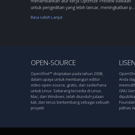
menambahkan alur kerja Optimize Preview bawaan
untuk pengeditan yang lebih lancar, meningkatkan p....
Baca Lebih Lanjut
OPEN-SOURCE
LISEN
OpenShot™ diciptakan pada tahun 2008,
OpenShot
dalam upaya untuk membangun editor
Anda dap
video open-source, gratis, dan sederhana
memodifi
untuk Linux. Sekarang tersedia di Linux,
GNU Gene
Mac, dan Windows, telah diunduh jutaan
dipublik
kali, dan terus berkembang sebagai sebuah
Foundatio
proyek!
pilihan A