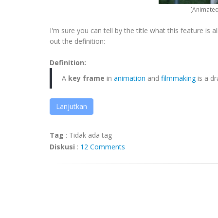
[Animated 
I'm sure you can tell by the title what this feature 
out the definition:
Definition:
A
key frame
in
animation
and
filmmaking
is a dr
Lanjutkan
Tag
:
Tidak ada tag
Diskusi
:
12 Comments