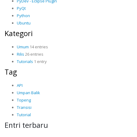
PyDev - Eclipse Plugin
PyQt
Python
Ubuntu
Kategori
Umum
14 entries
Rilis
26 entries
Tutorials
1 entry
Tag
API
Umpan Balik
Topeng
Transisi
Tutorial
Entri terbaru