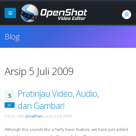
Blog
Arsip 5 Juli 2009
Pratinjau Video, Audio,
5
dan Gambar!
Jul
Ditulis oleh
Jonathan
pada
5 Juli 2009
.
Although this sounds like a fairly basic feature, we have just added