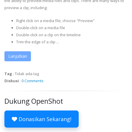
the ability to preview media files and clips. There are many ways to
preview a clip, including:
Right click on a media file, choose "Preview"
Double-click on a media file
Double-click on a clip on the timeline
Trim the edge of a clip ...
Lanjutkan
Tag
:
Tidak ada tag
Diskusi
:
0 Comments
Dukung OpenShot
Donasikan Sekarang!