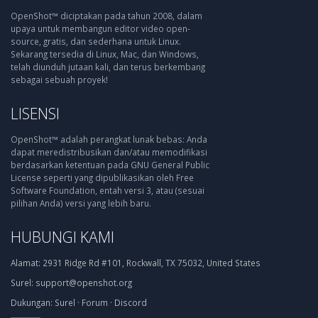
OpenShot™ diciptakan pada tahun 2008, dalam
upaya untuk membangun editor video open-
source, gratis, dan sederhana untuk Linux.
Sekarang tersedia di Linux, Mac, dan Windows,
telah diunduh jutaan kali, dan terus berkembang
sebagai sebuah proyek!
LISENSI
OpenShot™ adalah perangkat lunak bebas: Anda
dapat meredistribusikan dan/atau memodifikasi
berdasarkan ketentuan pada GNU General Public
License seperti yang dipublikasikan oleh Free
Software Foundation, entah versi 3, atau (sesuai
pilihan Anda) versi yang lebih baru.
HUBUNGI KAMI
Alamat:
2931 Ridge Rd #101, Rockwall, TX 75032, United States
Surel:
support@openshot.org
Dukungan:
Surel
·
Forum
·
Discord