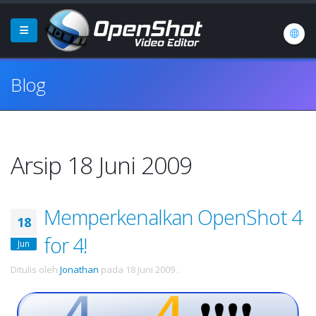
Blog
Arsip 18 Juni 2009
Memperkenalkan OpenShot 4
18
for 4!
Jun
Ditulis oleh
Jonathan
pada
18 Juni 2009
.