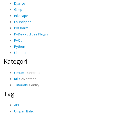
Django
Gimp
Inkscape
Launchpad
PyCharm
PyDev - Eclipse Plugin
PyQt
Python
Ubuntu
Kategori
Umum
14 entries
Rilis
26 entries
Tutorials
1 entry
Tag
API
Umpan Balik