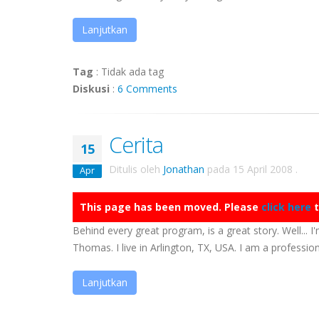
Lanjutkan
Tag
:
Tidak ada tag
Diskusi
:
6 Comments
Cerita
15
Ditulis oleh
Jonathan
pada
15 April 2008
.
Apr
This page has been moved. Please
click here
t
Behind every great program, is a great story. Well... I'
Thomas. I live in Arlington, TX, USA. I am a professiona
Lanjutkan