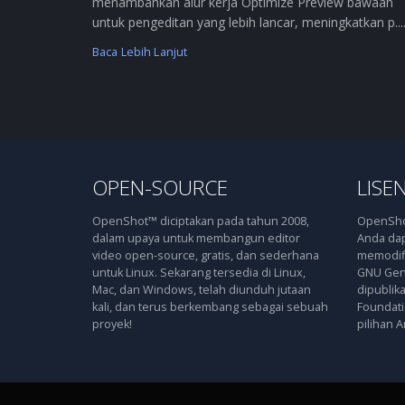
menambahkan alur kerja Optimize Preview bawaan
untuk pengeditan yang lebih lancar, meningkatkan p....
Baca Lebih Lanjut
OPEN-SOURCE
LISEN
OpenShot™ diciptakan pada tahun 2008,
OpenShot
dalam upaya untuk membangun editor
Anda dap
video open-source, gratis, dan sederhana
memodifi
untuk Linux. Sekarang tersedia di Linux,
GNU Gene
Mac, dan Windows, telah diunduh jutaan
dipublik
kali, dan terus berkembang sebagai sebuah
Foundatio
proyek!
pilihan A