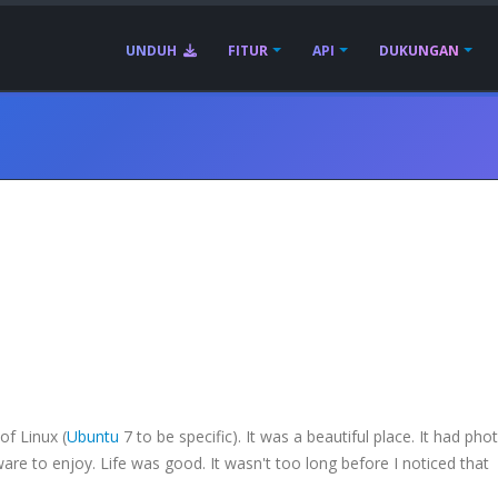
UNDUH
FITUR
API
DUKUNGAN
of Linux (
Ubuntu
7 to be specific). It was a beautiful place. It had pho
are to enjoy. Life was good. It wasn't too long before I noticed that