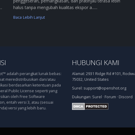
penggeseran, pemangkasan, dan pratinjau terasa lebih
..
halus tanpa mengubah kualitas ekspor a......
Baca Lebih Lanjut
SI
HUBUNGI KAMI
™ adalah perangkat lunak bebas:
Alamat:
2931 Ridge Rd #101, Rockwal
at meredistribusikan dan/atau
75032, United States
kasi berdasarkan ketentuan pada
Surel:
support@openshot.org
ral Public License seperti yang
asikan oleh Free Software
Dukungan:
Surel
·
Forum
·
Discord
n, entah versi 3, atau (sesuai
nda) versi yang lebih baru.