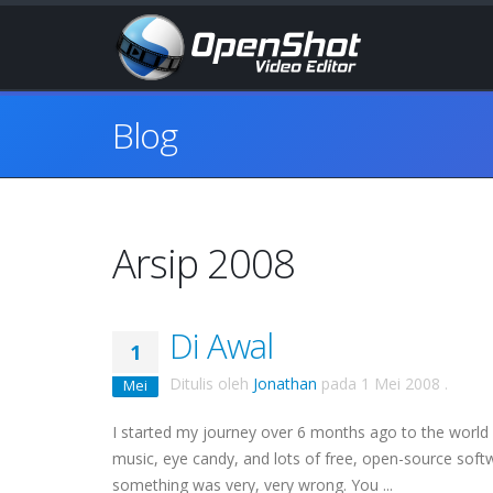
Blog
Arsip 2008
Di Awal
1
Ditulis oleh
Jonathan
pada
1 Mei 2008
.
Mei
I started my journey over 6 months ago to the world 
music, eye candy, and lots of free, open-source softw
something was very, very wrong. You ...