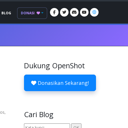
BLOG
DONASI
Dukung OpenShot
Donasikan Sekarang!
tos,
Cari Blog