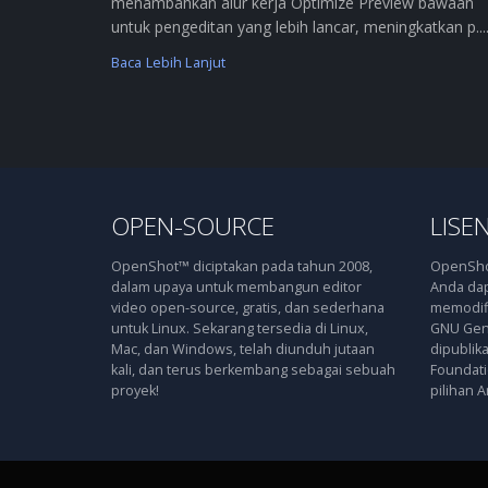
menambahkan alur kerja Optimize Preview bawaan
untuk pengeditan yang lebih lancar, meningkatkan p....
Baca Lebih Lanjut
OPEN-SOURCE
LISEN
OpenShot™ diciptakan pada tahun 2008,
OpenShot
dalam upaya untuk membangun editor
Anda dap
video open-source, gratis, dan sederhana
memodifi
untuk Linux. Sekarang tersedia di Linux,
GNU Gene
Mac, dan Windows, telah diunduh jutaan
dipublik
kali, dan terus berkembang sebagai sebuah
Foundatio
proyek!
pilihan A