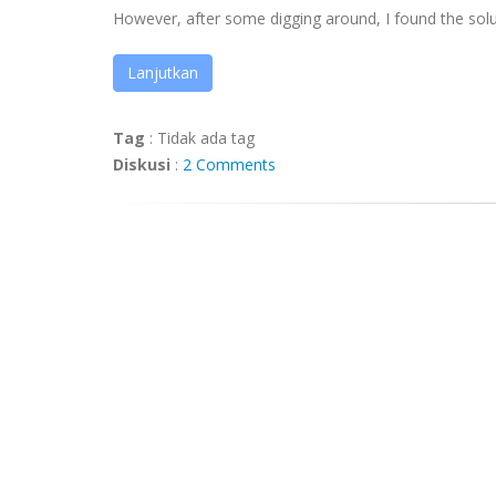
However, after some digging around, I found the solutio
Lanjutkan
Tag
:
Tidak ada tag
Diskusi
:
2 Comments