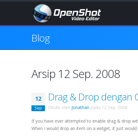
Blog
Arsip 12 Sep. 2008
Drag & Drop dengan 
12
Ditulis oleh
Jonathan
pada
12 Sep. 2008
.
Sep
If you have ever attempted to enable drag & drop wi
When I would drop an item on a widget, it just would not