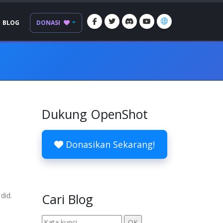
BLOG
DONASI
Dukung OpenShot
Donasikan Sekarang!
did.
Cari Blog