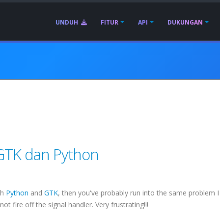
UNDUH
FITUR
API
DUKUNGAN
GTK dan Python
th
Python
and
GTK
, then you've probably run into the same problem I 
 fire off the signal handler. Very frustrating!!!