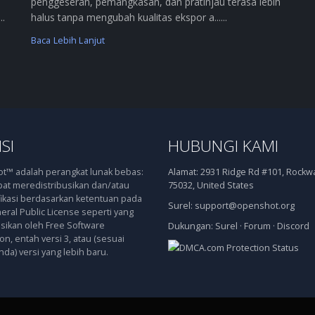
penggeseran, pemangkasan, dan pratinjau terasa lebih
..
halus tanpa mengubah kualitas ekspor a......
Baca Lebih Lanjut
SI
HUBUNGI KAMI
™ adalah perangkat lunak bebas:
Alamat:
2931 Ridge Rd #101, Rockwal
at meredistribusikan dan/atau
75032, United States
kasi berdasarkan ketentuan pada
Surel:
support@openshot.org
ral Public License seperti yang
asikan oleh Free Software
Dukungan:
Surel
·
Forum
·
Discord
n, entah versi 3, atau (sesuai
nda) versi yang lebih baru.