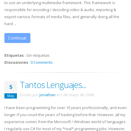
to use an underlying multimedia framework. This framework is
responsible for encoding / decoding video & audio, importing &
export various formats of media files, and generally doing all the
hard ...
Continuar
Etiquetas
:
Sin etiquetas
Discusiones
:
0 Comments
Tantos Lenguajes...
5
Escrito por
Jonathan
el
5 de mayo de 2008
.
May
I have been programming for over 10 years professionally, and even
longer if you count the years of hacking before that. However, all my
experience comes from the Microsoft / Windows world of languages.
I regularly use C# for most of my *real* programming jobs. However,