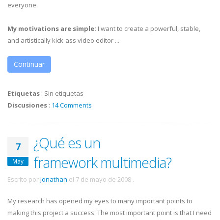
everyone.
My motivations are simple:
I want to create a powerful, stable,
and artistically kick-ass video editor ...
Continuar
Etiquetas
:
Sin etiquetas
Discusiones
:
14 Comments
¿Qué es un
7
framework multimedia?
May
Escrito por
Jonathan
el
7 de mayo de 2008
.
My research has opened my eyes to many important points to
making this project a success. The most important point is that I need