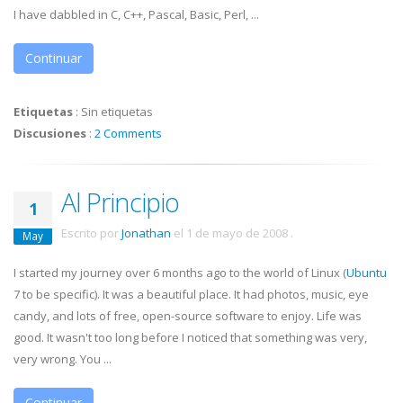
I have dabbled in C, C++, Pascal, Basic, Perl, ...
Continuar
Etiquetas
:
Sin etiquetas
Discusiones
:
2 Comments
Al Principio
1
Escrito por
Jonathan
el
1 de mayo de 2008
.
May
I started my journey over 6 months ago to the world of Linux (
Ubuntu
7 to be specific). It was a beautiful place. It had photos, music, eye
candy, and lots of free, open-source software to enjoy. Life was
good. It wasn't too long before I noticed that something was very,
very wrong. You ...
Continuar