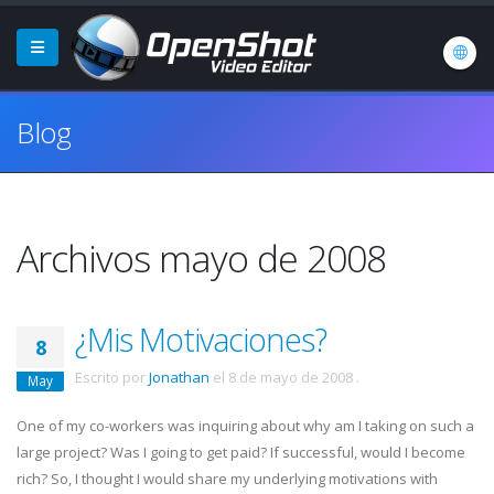
Blog
Archivos mayo de 2008
¿Mis Motivaciones?
8
Escrito por
Jonathan
el
8 de mayo de 2008
.
May
One of my co-workers was inquiring about why am I taking on such a
large project? Was I going to get paid? If successful, would I become
rich? So, I thought I would share my underlying motivations with